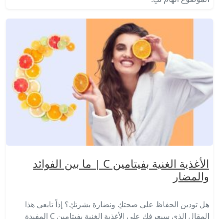
الأغذية الغنية بفيتامين C | ما بين الفوائد
والمضار
هل تودين الحفاظ على صحتكِ ونضارة بشرتكِ؟ إذاً تابعي هذا
المقال الذي سيعرفكِ على الأغذية الغنية بفيتامين C المفيدة