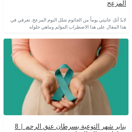
المزعج
لابدّ أنكِ عانيتي يوماً من الجاثوم شلل النوم المزعج. تعرفي في
هذا المقال على هذا الاضطراب المؤلم وماهي حلوله
يناير شهر التوعية بسرطان عنق الرحم | 8