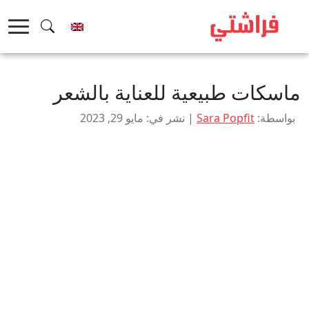
خطى
لى
لمحتوى
ماسكات طبيعية للعناية بالشعر
بواسطة:
Sara Popfit
| نشر في: مايو 29, 2023