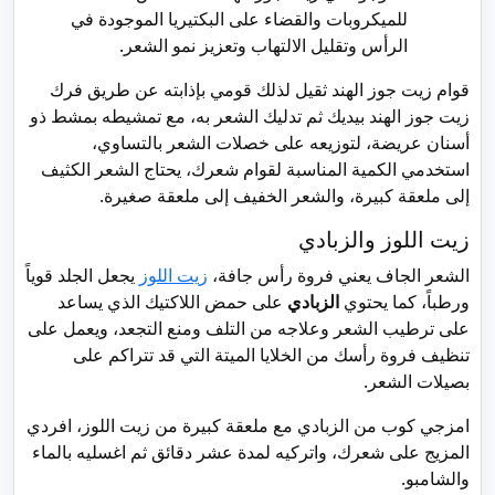
للميكروبات والقضاء على البكتيريا الموجودة في
الرأس وتقليل الالتهاب وتعزيز نمو الشعر.
قوام زيت جوز الهند ثقيل لذلك قومي بإذابته عن طريق فرك
زيت جوز الهند بيديك ثم تدليك الشعر به، مع تمشيطه بمشط ذو
أسنان عريضة، لتوزيعه على خصلات الشعر بالتساوي،
استخدمي الكمية المناسبة لقوام شعرك، يحتاج الشعر الكثيف
إلى ملعقة كبيرة، والشعر الخفيف إلى ملعقة صغيرة.
زيت اللوز والزبادي
الشعر الجاف يعني فروة رأس جافة،
زيت اللوز
يجعل الجلد قوياً
ورطباً، كما يحتوي
الزبادي
على حمض اللاكتيك الذي يساعد
على ترطيب الشعر وعلاجه من التلف ومنع التجعد، ويعمل على
تنظيف فروة رأسك من الخلايا الميتة التي قد تتراكم على
بصيلات الشعر.
امزجي كوب من الزبادي مع ملعقة كبيرة من زيت اللوز، افردي
المزيج على شعرك، واتركيه لمدة عشر دقائق ثم اغسليه بالماء
والشامبو.