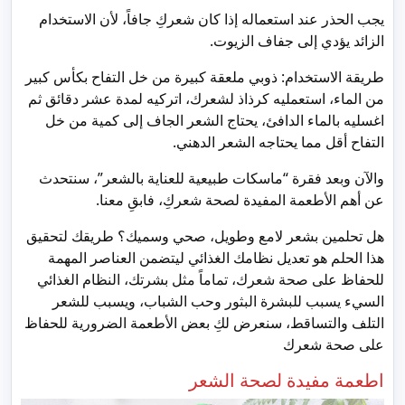
يجب الحذر عند استعماله إذا كان شعركِ جافاً، لأن الاستخدام
الزائد يؤدي إلى جفاف الزيوت.
طريقة الاستخدام: ذوبي ملعقة كبيرة من خل التفاح بكأس كبير
من الماء، استعمليه كرذاذ لشعرك، اتركيه لمدة عشر دقائق ثم
اغسليه بالماء الدافئ، يحتاج الشعر الجاف إلى كمية من خل
التفاح أقل مما يحتاجه الشعر الدهني.
والآن وبعد فقرة “ماسكات طبيعية للعناية بالشعر”، سنتحدث
عن أهم الأطعمة المفيدة لصحة شعركِ، فابقِ معنا.
هل تحلمين بشعر لامع وطويل، صحي وسميك؟ طريقك لتحقيق
هذا الحلم هو تعديل نظامك الغذائي ليتضمن العناصر المهمة
للحفاظ على صحة شعرك، تماماً مثل بشرتك، النظام الغذائي
السيء يسبب للبشرة البثور وحب الشباب، ويسبب للشعر
التلف والتساقط، سنعرض لكِ بعض الأطعمة الضرورية للحفاظ
على صحة شعرك
اطعمة مفيدة لصحة الشعر