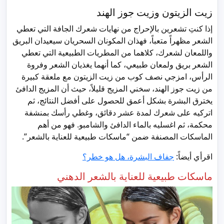
زيت الزيتون وزيت جوز الهند
إذا كنتِ تشعرين بالإحراج من نهايات شعرك الجافة التي تعطي
الشعر مظهراً متعباً، فهذان المكونان السحريان سيعيدان البريق
واللمعان لشعرك، كلاهما من المطريات الطبيعية التي تعطي
الشعر بريق ولمعان طبيعي، كما أنهما يغذيان الشعر وفروة
الرأس، امزجي نصف كوب من زيت الزيتون مع ملعقة كبيرة
من زيت جوز الهند، سخني المزيج قليلاً، حيث أن المزيج الدافئ
يخترق البشرة بشكل أعمق للحصول على أفضل النتائج، ثم
اتركيه على شعرك لمدة عشر دقائق، وغطي رأسك بمنشفة
محكمة، ثم اغسليه بالماء الدافئ والشامبو. فهو من أهم
الماسكات المصنفة ضمن “ماسكات طبيعية للعناية بالشعر”.
اقرأي أيضاً:
جفاف البشرة، هل هو خطر؟
ماسكات طبيعية للعناية بالشعر الدهني