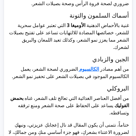
ضروري لصحة فروة الرأس وصحة بصيلات الشعر.
أسماك السلمون والتونة
غنية بالأحماض الدهنية
الأوميغا 3
التي تعتبر عوامل سحرية
للشعر، خصائصها المضادة للالتهابات تساعد على تفتيح بصيلات
الشعر مما يعزز نمو الشعر، وكذلك تعيد اللمعان والبريق
لشعرك.
الجبن والزبادي
من أهم مصادر
الكالسيوم
الضروري لصحة الشعر، يعمل
الكالسيوم الموجود في بصيلات الشعر على تحفيز نمو الشعر.
البروكلي
من أفضل العناصر الغذائية التي تعالج تلف الشعر، غناه
بحمض
الفوليك
يساعد على الحفاظ على صحة الشعر ومنع ترققه
وتساقطه.
ختاماً، نتمنى أن يكون المقال قد نال إعجابكِ عزيزتي، ونبهكِ
لضرورة الاعتناء بشعركِ، فهو جزء أساسي منكِ ومن جمالكِ، لا