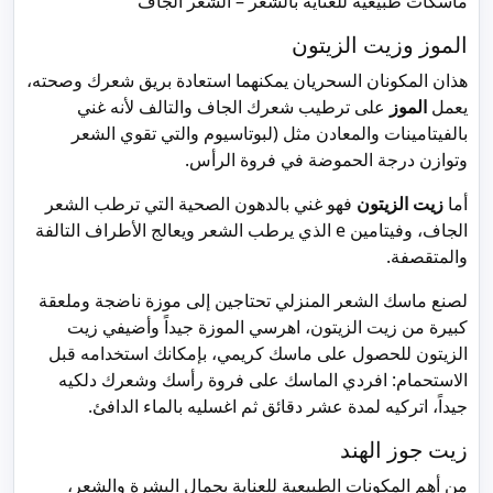
ماسكات طبيعية للعناية بالشعر – الشعر الجاف
الموز وزيت الزيتون
هذان المكونان السحريان يمكنهما استعادة بريق شعرك وصحته،
يعمل
الموز
على ترطيب شعرك الجاف والتالف لأنه غني
بالفيتامينات والمعادن مثل (لبوتاسيوم والتي تقوي الشعر
وتوازن درجة الحموضة في فروة الرأس.
أما
زيت الزيتون
فهو غني بالدهون الصحية التي ترطب الشعر
الجاف، وفيتامين e الذي يرطب الشعر ويعالج الأطراف التالفة
والمتقصفة.
لصنع ماسك الشعر المنزلي تحتاجين إلى موزة ناضجة وملعقة
كبيرة من زيت الزيتون، اهرسي الموزة جيداً وأضيفي زيت
الزيتون للحصول على ماسك كريمي، بإمكانك استخدامه قبل
الاستحمام: افردي الماسك على فروة رأسك وشعرك دلكيه
جيداً، اتركيه لمدة عشر دقائق ثم اغسليه بالماء الدافئ.
زيت جوز الهند
من أهم المكونات الطبيعية للعناية بجمال البشرة والشعر،