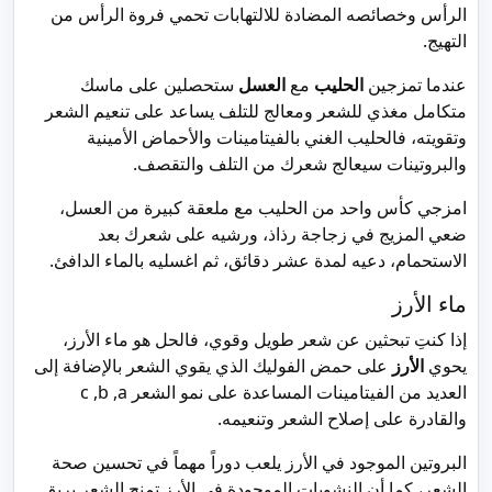
الرأس وخصائصه المضادة للالتهابات تحمي فروة الرأس من
التهيج.
عندما تمزجين
الحليب
مع
العسل
ستحصلين على ماسك
متكامل مغذي للشعر ومعالج للتلف يساعد على تنعيم الشعر
وتقويته، فالحليب الغني بالفيتامينات والأحماض الأمينية
والبروتينات سيعالج شعرك من التلف والتقصف.
امزجي كأس واحد من الحليب مع ملعقة كبيرة من العسل،
ضعي المزيج في زجاجة رذاذ، ورشيه على شعرك بعد
الاستحمام، دعيه لمدة عشر دقائق، ثم اغسليه بالماء الدافئ.
ماء الأرز
إذا كنتِ تبحثين عن شعر طويل وقوي، فالحل هو ماء الأرز،
يحوي
الأرز
على حمض الفوليك الذي يقوي الشعر بالإضافة إلى
العديد من الفيتامينات المساعدة على نمو الشعر c ,b ,a
والقادرة على إصلاح الشعر وتنعيمه.
البروتين الموجود في الأرز يلعب دوراً مهماً في تحسين صحة
الشعر، كما أن النشويات الموجودة في الأرز تمنح الشعر بريق