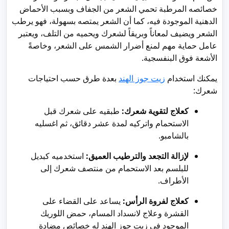
خصائصه المرطبة تحمي الشعر من الجفاف وبسبب الأحماض
الدهنية الموجودة فيه، كما أن الشعر يمتصه بسهولة، فهو يرطب
الشعر ويضيف لمعاناً وبريقاً لشعرك ويحميه من التلف، ويعتبر
عامل حماية مهم لمنع أضرار الشمس على الشعر، وخاصةً
الأشعة فوق البنفسجية.
يمكنك استخدام
زيت جوز الهند
بعدة طرق حسب احتياجات
شعرك:
كعلاج لتقوية شعرك:
طبقيه على شعرك قبل
الاستحمام واتركيه لمدة عشر دقائق، ثم اغسليه
بالشامبو.
لإزالة التجعد والترطيب العميق:
استخدميه كبديل
للبلسم بعد الاستحمام من منتصف شعرك إلى
الأطراف.
كعلاج لفروة الرأس:
يساعد على القضاء على
القشرة وعلاج لانسداد المسام، حمض اللوريك
الموجود في زيت جوز الهند له خصائص مضادة