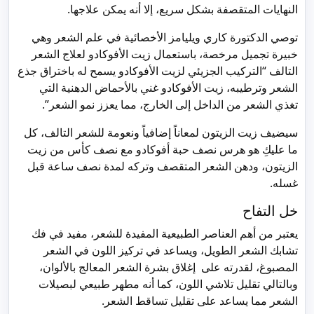
النهايات المتقصفة بشكل سريع، إلا أنه يمكن علاجها.
توصي الدكتورة كاري ويليامز الأخصائية في علم الشعر وهي
خبيرة تجميل مرخصة، باستعمال زيت الأفوكادو لعلاج الشعر
التالف “التركيب الجزيئي لزيت الأفوكادو يسمح له باختراق جذع
الشعر وترطيبه، زيت الأفوكادو غني بالأحماض الدهنية التي
تغذي الشعر من الداخل إلى الخارج، مما يعزز نمو الشعر”.
سيضيف زيت الزيتون لمعاناً إضافياً ونعومة للشعر التالف، كل
ما عليكِ هو هرس نصف حبة أفوكادو مع نصف كأس من زيت
الزيتون، ودهن الشعر المتقصف وتركه لمدة نصف ساعة قبل
غسله.
خل التفاح
يعتبر من أهم العناصر الطبيعية المفيدة للشعر، مفيد في فك
تشابك الشعر الطويل، ويساعد في تركيز اللون في الشعر
المصبوغ، لقدرته على إغلاق بشرة الشعر المعالج بالألوان،
وبالتالي تقليل تلاشي اللون، كما أنه مطهر طبيعي لبصيلات
الشعر مما يساعد على تقليل تساقط الشعر.