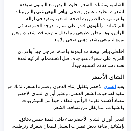
الشامبو ومثبتات الشعر، خليط البيض مع الليمون سيقدم
لشعرك تنظيف عميق وصحي،
بياض البيض
غني بالبروتينات
والفيتامينات الضرورية لصحة الشعر، ومفيد في إزالة
التراكمات، و
الليمون
قادر على موازنة درجة الحموضة في
الرأس، وهو مطهر طبيعي مما يقلل من تساقط شعرك ويعزز
نموه لتتمتعي بشعر دهني صحي ولامع.
اخلطي بياض بيضة مع ليمونة واحدة، امزجي جيداً وافردي
المزيج على شعرك وهو جاف قبل الاستحمام، اتركيه لمدة
نصف ساعة ثم اغسليه جيداً.
الشاي الأخضر
يفيد
الشاي
الأخضر بتقليل إنتاج الدهون وقشرة الشعر، لذلك هو
مفيد لصاحبات الشعر الدهني، وتعتبر أوراق الشاي الأخضر
مضاد أكسدة لفروة الرأس، تنظف جيداً من الميكروبات
والشوائب مما يقلل من تساقط الشعر.
انقعي أوراق الشاي الأخضر بماء دافئ لمدة خمس دقائق،
بإمكانكِ إضافة بعض قطرات العسل للمعان شعرك وترطيبه،