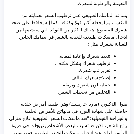
النعومة والرطوبة لشعرك.
يساعد الماسك الطبيعي على ترطيب الشعر لحمايته من
التكسر، مما يجعله أكثر قوةً وكثافة، كما إنه يحافظ على صحة
شعرك المصبوغ، هنالك الكثير من الفوائد التي ستجنينها من
ادخال ماسكات طبيعية للعناية بالشعر في نظامك الخاص
للعناية بشعرك مثل :
تنعيم شعرك وإعادة لمعانه.
ترطيب شعرك بشكل مكثف.
تعزيز نمو شعرك.
إصلاح شعرك التالف.
حماية لون شعرك وبريقه.
التخلص من تجعدات الشعر.
تقول الدكتورة (ماريا جاريسك) وهي طبيبة أمراض جلدية
حاصلة على شهادة البورد في مانهاتن للأمراض الجلدية
والجراحة التجميلية: “تعد ماسكات الشعر الطبيعية علاج منزلي
رائع للشعر، لكن قد تسبب لبعض الأشخاص تهيجات في فروة
الرأس، لذلك عند إدخال ماسكات الشعر الطبيعية في روتين