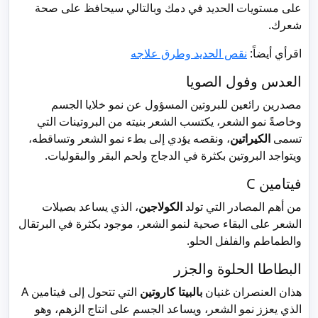
على مستويات الحديد في دمك وبالتالي سيحافظ على صحة
شعرك.
اقرأي أيضاً:
نقص الحديد وطرق علاجه
العدس وفول الصويا
مصدرين رائعين للبروتين المسؤول عن نمو خلايا الجسم
وخاصةً نمو الشعر، يكتسب الشعر بنيته من البروتينات التي
تسمى
الكيراتين
، ونقصه يؤدي إلى بطء نمو الشعر وتساقطه،
ويتواجد البروتين بكثرة في الدجاج ولحم البقر والبقوليات.
فيتامين C
من أهم المصادر التي تولد
الكولاجين
، الذي يساعد بصيلات
الشعر على البقاء صحية لنمو الشعر، موجود بكثرة في البرتقال
والطماطم والفلفل الحلو.
البطاطا الحلوة والجزر
هذان العنصران غنيان
بالبيتا كاروتين
التي تتحول إلى فيتامين A
الذي يعزز نمو الشعر، ويساعد الجسم على انتاج الزهم، وهو