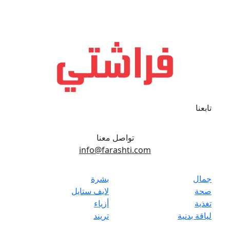
تابعنا
تواصل معنا
info@farashti.com
جمال
بشرة
صحة
لايف ستايل
تغذية
أزياء
لياقة بدنية
تريند