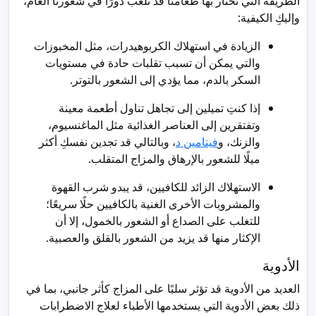
الطريقة التي نختار بها طعامنا قد تلعب دورًا في شعورنا العام،
وإليكِ الكيفية:
الزيادة في استهلاك الكربوهيدرات، مثل المخبوزات
والتي يمكن أن تسبب تقلبات حادة في مستويات
السكر بالدم، مما يؤدي إلى الشعور بالتوتر.
إذا كنتِ تميلين إلى تجاهل تناول أطعمة معينة
وتفتقرين إلى العناصر الغذائية مثل الماغنسيوم،
والزنك، و
فيتامين د
، وبالتالي قد تجدين نفسكِ أكثر
ميلًا للشعور بالإرهاق والمزاج المتقلب.
الاستهلاك الزائد للكافيين، قد يبدو شرب القهوة
والمشروبات الأخرى الغنية بالكافيين حلًا سريعًا؛
للتغلب على الصداع أو الشعور بالخمول، إلا أن
الإكثار منها قد يزيد من الشعور بالقلق والعصبية.
الأدوية
العديد من الأدوية قد تؤثر سلبًا على المزاج كأثر جانبي، بما في
ذلك بعض الأدوية التي يستخدمها الأطباء لعلاج الاضطرابات