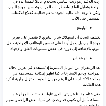
زيت اللافندر هو زيت أساسي يستخدم عادةً؛ للمساعدة في
الراحة وتقليل القلق واضطرابات المزاج، وتحسين جودة النوم،
ولكن لا توجد أدلة عالية الجودة تدعم فعاليته كعلاج للاكتئاب
المستمر حتى الآن.
البابونج
يكشف البحث أن استهلاك شاي البابونج لا يقتصر على تعزيز
جودة النوم، بل يعمل أيضًا على تحسين الوظائف الإدراكية خلال
اليوم، بالإضافة إلى دوره في خفض مستويات القلق والإجهاد.
الزعفران
يعد الزعفران من التوابل المميزة؛ إذ يُستخدم في تعزيز الحالة
المزاجية ودعم الاسترخاء، كما يُظهر إمكانية للمساهمة في
معالجة الاكتئاب، على الرغم من أن البحوث لا تزال جارية لتأكيد
هذه الفائدة.
وفي ختام مقالنا عزيزتي، الذي تناولنا فيه تقلب المزاج عند
النساء، نأمل أن تكوني قد وجدتِ في ثناياه بعض الراحة والتفهم
لما تشعرين به.