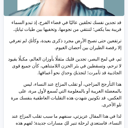
قد تجدين نفسك تحلقين عاليًا في فضاء الفرح، إذ تبدو السماء
قريبة بما يكفي؛ لتنتقي من نجومها، وتخفيها بين طيات ثيابكِ.
ترتفعين حتى تصبح الأرض مجرد ذكرى بعيدة، وكأنكِ لم تعرفي
إلا رقصة الطيران بين أحضان الغيوم.
ثم، في لمح البصر، تجدين قلبك مثقلًا بأوزان العالم، مكبلًا بقيود
لا ترحم، وتسقطين في بئر الحزن اللامتناهي، كأن جميع قوى
الجاذبية قد تآمرت؛ لتجذبكِ وحدكِ نحو أعماقها.
هذا التأرجح المزاجي، أو تقلب المزاج عند النساء، ليس
بالمعضلة الغريبة أو بالمعلومة التي تُسمع لأول مرة، على
العكس، قد تكونين شهدتِ هذه التقلبات العاطفية بنفسك مرة
تلو الأخرى.
لذا في هذا المقال عزيزتي، سنفهم ما سبب تقلب المزاج عند
النساء، فاستعدي لرحلة تنير لكِ مسارات جديدة؛ لفهم هذه