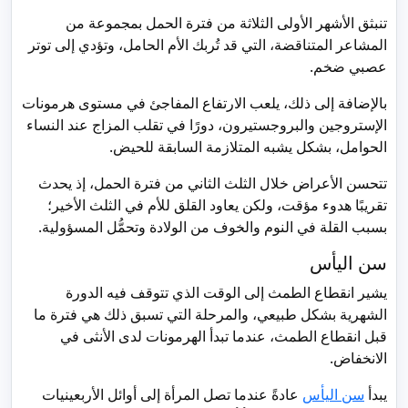
تنبثق الأشهر الأولى الثلاثة من فترة الحمل بمجموعة من
المشاعر المتناقضة، التي قد تُربك الأم الحامل، وتؤدي إلى توتر
عصبي ضخم.
بالإضافة إلى ذلك، يلعب الارتفاع المفاجئ في مستوى هرمونات
الإستروجين والبروجستيرون، دورًا في تقلب المزاج عند النساء
الحوامل، بشكل يشبه المتلازمة السابقة للحيض.
تتحسن الأعراض خلال الثلث الثاني من فترة الحمل، إذ يحدث
تقريبًا هدوء مؤقت، ولكن يعاود القلق للأم في الثلث الأخير؛
بسبب القلة في النوم والخوف من الولادة وتحمُّل المسؤولية.
سن اليأس
يشير انقطاع الطمث إلى الوقت الذي تتوقف فيه الدورة
الشهرية بشكل طبيعي، والمرحلة التي تسبق ذلك هي فترة ما
قبل انقطاع الطمث، عندما تبدأ الهرمونات لدى الأنثى في
الانخفاض.
يبدأ
سن اليأس
عادةً عندما تصل المرأة إلى أوائل الأربعينيات