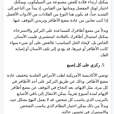
يمكنكِ ارتداء قلادة للعض مصنوعة من السيليكون، ويمكنكِ
اختيار لونكِ المفضل ومتانتها من القياس، إذ يبدأ من الناعم إلى
الشديد جداً، قد يكون هذا النوع من القلادات من الأدوات الأفضل
إذا كنتِ تعانين من عادة مضغ الأظافر وتريدين التوقف عنها.
وبدلاً من مضغ أظافرك للمساعدة على التركيز والاسترخاء،
يمكنكِ استبدال أظافرك بالقلادة، استشيري طبيب الأسنان
الخاص بكِ، لإيجاد الحل المناسب؛ فالعض على أي شيء سواء
كانت الأظافر أو غيرها، قد يؤدي إلى تلف الأسنان أو إصابة
الفك.
ركزي على كل إصبع
توصي الأكاديمية الأمريكية لطب الأمراض الجلدية بتخفيف عادة
مضغ الأظافر، وذلك عن طريق التركيز على أحد الأظافر في
كل مرة، مثل الإبهام، بعد النجاح في التوقف عن مضغ أظافر
الإبهام لمدة أسبوع تقريباً، يمكن الانتقال إلى باقي الأصابع
بالترتيب الذي يناسب كل شخص. قد لا يعمل النهج بشكل جيد،
وبدلاً من ذلك يمكن اختيار النظام الذي يناسب الشخص
والاستمرار في تحسين حالته.