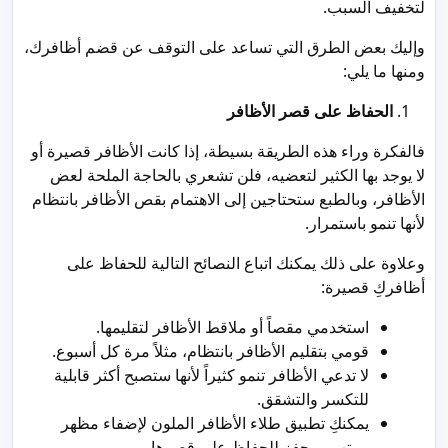
لتخفيف السبب.
وإليك بعض الطرق التي تساعد على التوقف عن قضم أظافرك،
ومنها ما يلي:
الحفاظ على قصر الأظافر
فالفكرة وراء هذه الطريقة بسيطة، إذا كانت الأظافر قصيرة أو
لا يوجد بها الكثير لتعضيه، فلن تشعري بالحاجة الملحة لعض
الأظافر، وبالطبع ستحتاجين إلى الاهتمام بقص الأظافر بانتظام
لأنها تنمو باستمرار.
وعلاوة على ذلك يمكنك اتباع النصائح التالية للحفاظ على
أظافركِ قصيرة:
استخدمي مقصاً أو ملاقط الأظافر لتقليمها.
قومي بتقليم الأظافر بانتظام، مثلاً مرة كل أسبوع.
لا تدعي الأظافر تنمو كثيراً لأنها ستصبح أكثر قابلية
للتكسر والتشقق.
يمكنكِ تطبيق طلاء الأظافر الملون لإضفاء مظهر
مرتب ومحفز للحفاظ على قصرها.