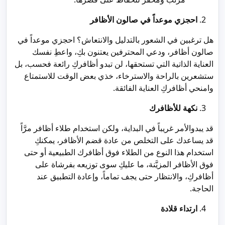
احجزي موعداً في صالون الأظافر
هل ترغبين في الشعور بالتدليل والانتعاش؟ احجزي موعداً في
صالون أظافر، ودعي المحترفين يعتنون بكِ، واعطِ نفسك
العناية الذاتية التي تستحقها، لن تبدو أظافركِ رائعة فحسب، بل
ستشعرين بالراحة والاسترخاء، خذي بعض الوقت للاستمتاع
وامنحي أظافركِ العناية الفائقة.
نكهة للأظافرك
قد يبدوالأمر غريباً في البداية، ولكن استخدام طلاء أظافر مرَّاً
قد يساعدك على التخلص من عادة قضم الأظافر، يمكنكِ
استخدام هذا النوع من الطلاء فوق أظافرك الطبيعية أو حتى
فوق الأظافر المزيَّنة، ما عليكِ سوى توزيعه بفرشاة على
أظافركِ، والانتظار حتى يجف تماماً، وإعادة التطبيق عند
الحاجة.
ارتداء قلادة