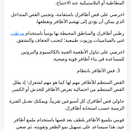
المطاطية أو البلاستيكية عند الاحتياج.
احرصي على قص أظافركِ باستقامة، وتجنبي القص المتداخل
الذي يمكن أن يؤدي إلى تهشم الأظافر وتقطعها.
رطبي أظافركِ والمناطق المحيطة بها يومياً باستخدام
مرطب
غني بالفيتامينات وزيوت طبيعية؛ لتجنب الجفاف والتشقق.
احرصي على تناول الأطعمة الغنية بالكالسيوم والبروتين
للمساعدة في بناء أظافر قوية وصحية.
قص الأظافر بانتظام
القص المنتظم للأظافر مهم لها كما هو مهم لشعركِ؛ إذ يقلل
القص المنتظم من احتمالية تعرض الأظافر للخدش أو الكسر.
حاولي قص أظافركِ كل أسبوعين تقريباً، ويمكنكِ تعديل الفترة
الزمنية حسب استجابة أظافركِ.
قومي بتلميع الأظافر بلطف بعد قصها باستخدام ملمع أظافر
جيد، هذا سيساعد على تسهيل نمو الظفر وتقويته، ثم ضعي