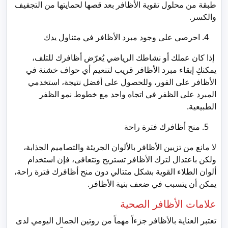
طبقة من محلول تقوية الأظافر بعد قصها لحمايتها من التجفيف
والكسر.
احرصي على وجود مبرد الأظافر في متناول يدك
إذا كان عملك أو نشاطك الرياضي يُعرّض أظافرك للتلف،
يمكنكِ إبقاء مبرد الأظافر قريب لتنعيم أي حواف خشنة في
الأظافر على الفور، وللحصول على أفضل نتيجة، استخدمي
المبرد على الظفر في اتجاه واحد مع خطوط نمو الظفر
الطبيعية.
منح أظافرك فترة راحة
لا مانع من تزيين الأظافر بالألوان الجريئة والتصاميم الجذابة،
ولكن باعتدال لترك الأظافر تستريح وتتعافى، فإن استخدام
ألوان الطلاء القوية بشكل متتالي دون منح أظافرك فترة راحة،
يمكن أن يتسبب في ضعف بنية الأظافر.
علامات الأظافر الصحية
تعتبر العناية بالأظافر جزءاً مهماً من روتين الجمال اليومي لدى