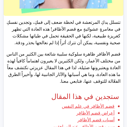
تتسلل يدكِ المرتعشة في لحظة ضعف إلى فمكِ، وتجدين نفسكِ
في مغامرةٍ عشوائيةٍ مع قضم الأظافر! هذه العادة التي تظهر
كغريزة طبيعية، لكنها في الحقيقة تحمل في طياتها مشكلات
صحية ونفسية، يمكن أن تترك أثراً إذا لم نعالجها بحذر ودقة.
قضم الأظافر ظاهرة سلوكية سلبية شائعة بين الكثير من الناس
من مختلف الأعمار، ولكن الكثيرين لا يعيرون اهتماماً كافياً لهذه
العادة ويعتبرونها ضئيلة، لذا في هذا المقال عزيزتي نكتشف معاً
ما هذه العادة، وما هي أسبابها والآثار الجانبية لها، وأخيراً الطرق
الفعّالة للتوقف عنها، فتابعي معنا.
ستجدين في هذا المقال
قضم الأظافر في علم النفس
أعراض قضم الأظافر
أسباب قضم الأظافر
سبب قضم الأظافر عند المراهقين