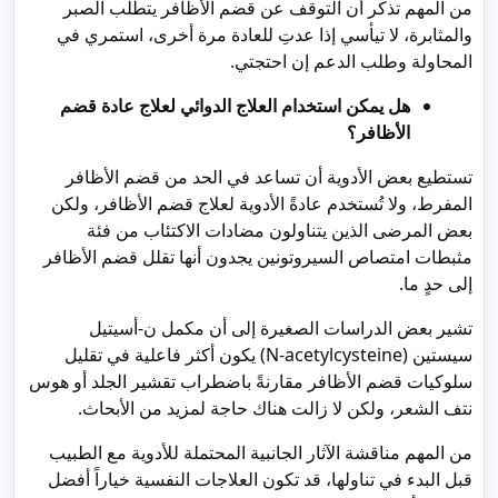
من المهم تذكر أن التوقف عن قضم الأظافر يتطلب الصبر
والمثابرة، لا تيأسي إذا عدتِ للعادة مرة أخرى، استمري في
المحاولة وطلب الدعم إن احتجتي.
هل يمكن استخدام العلاج الدوائي لعلاج عادة قضم
الأظافر؟
تستطيع بعض الأدوية أن تساعد في الحد من قضم الأظافر
المفرط، ولا تُستخدم عادةً الأدوية لعلاج قضم الأظافر، ولكن
بعض المرضى الذين يتناولون مضادات الاكتئاب من فئة
مثبطات امتصاص السيروتونين يجدون أنها تقلل قضم الأظافر
إلى حدٍ ما.
تشير بعض الدراسات الصغيرة إلى أن مكمل ن-أسيتيل
سيستين (N-acetylcysteine) يكون أكثر فاعلية في تقليل
سلوكيات قضم الأظافر مقارنةً باضطراب تقشير الجلد أو هوس
نتف الشعر، ولكن لا زالت هناك حاجة لمزيد من الأبحاث.
من المهم مناقشة الآثار الجانبية المحتملة للأدوية مع الطبيب
قبل البدء في تناولها، قد تكون العلاجات النفسية خياراً أفضل