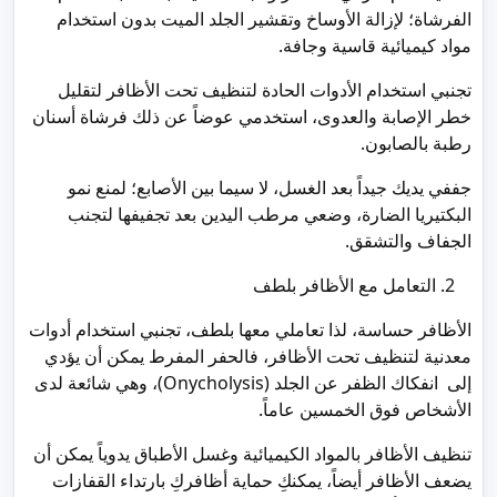
الفرشاة؛ لإزالة الأوساخ وتقشير الجلد الميت بدون استخدام
مواد كيميائية قاسية وجافة.
تجنبي استخدام الأدوات الحادة لتنظيف تحت الأظافر لتقليل
خطر الإصابة والعدوى، استخدمي عوضاً عن ذلك فرشاة أسنان
رطبة بالصابون.
جففي يديك جيداً بعد الغسل، لا سيما بين الأصابع؛ لمنع نمو
البكتيريا الضارة، وضعي مرطب اليدين بعد تجفيفها لتجنب
الجفاف والتشقق.
التعامل مع الأظافر بلطف
الأظافر حساسة، لذا تعاملي معها بلطف، تجنبي استخدام أدوات
معدنية لتنظيف تحت الأظافر، فالحفر المفرط يمكن أن يؤدي
إلى انفكاك الظفر عن الجلد (Onycholysis)، وهي شائعة لدى
الأشخاص فوق الخمسين عاماً.
تنظيف الأظافر بالمواد الكيميائية وغسل الأطباق يدوياً يمكن أن
يضعف الأظافر أيضاً، يمكنكِ حماية أظافركِ بارتداء القفازات