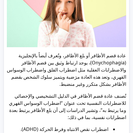
عادة قضم الأظافر أو بلع الأظافر، وتُعرف أيضاً بالإنجليزية
(Onychophagia)، يوجد ارتباط وثيق بين قضم الأظافر
والاضطرابات العقلية مثل اضطراب القلق واضطراب الوسواس
القهري، وتعد هذه العادة مرَضية ويتميز سلوك الشخص بقضم
الأظافر بشكل متكرر وغير منضبط.
تُصنف عادة قضم الأظافر في الدليل التشخيصي والإحصائي
للاضطرابات النفسية تحت عنوان “اضطراب الوسواس القهري
وما يرتبط به”، وتشير الدراسات إلى أن بلع الأظافر يرتبط بعدة
اضطرابات نفسية، بما في ذلك:
اضطراب نقص الانتباه وفرط الحركة (ADHD).