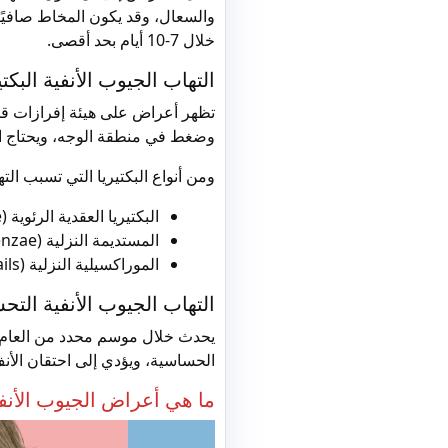
والسعال، وقد يكون المخاط صافيًا أ
خلال 7-10 أيام بحد أقصى.
التهاب الجيوب الأنفية البكت
تظهر أعراض على هيئة إفرازات قد
وضغط في منطقة الوجه، ويحتاج الال
ومن أنواع البكتيريا التي تسبب الته
البكتيريا العقدية الرئوية (Streptococcus pneumoniae).
المستديمة النزلية (Hemophilus influenzae).
الموراكسيلية النزلية (Moraxella catarrhails).
التهاب الجيوب الأنفية ال
يحدث خلال موسم محدد من العام أ
الحساسية، ويؤدي إلى احتقان الأن
ما هي أعراض الجيوب الأنف