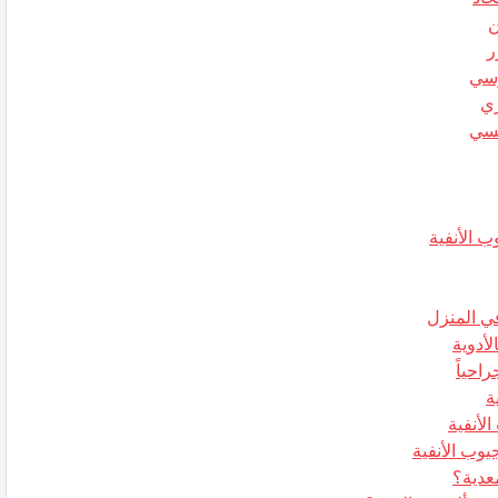
ن
ر
وسي
ري
سسي
ب الأنفية
في المنزل
لأدوية
احياً
ة
يوب الأنفية
معدية؟