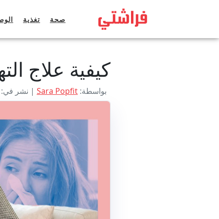
خطى
لى
صحة
تغذية
الوص
لمحتوى
كيفية علاج الته
بواسطة:
Sara Popfit
| نشر في: مايو 0