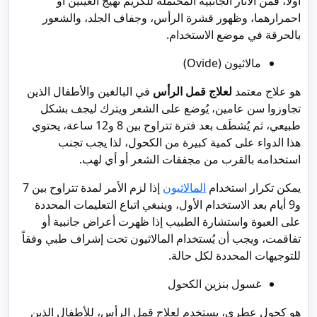
أولاً، فمن الآثار الجانبية المحتملة للكريم تهيج العينين أو
احمرارهما، وظهور قشرة الرأس، وجفاف الجلد، والشعور
بالحرقة في موضع الاستخدام.
مالاثيون (Ovide)
هو علاج معتمد
لعلاج قمل الرأس
في البالغين والأطفال الذين
تجاوزوا سن عامين، يُوضع على الشعر ويترك ليجف بشكل
طبيعي، ثم يُشطَف بعد فترة تتراوح بين 8 و12 ساعة، يحتوي
هذا الدواء على كمية كبيرة من الكحول، لذا يجب تجنب
استخدامه بالقرب من مجففات الشعر أو أي لهب.
يمكن تكرار استخدام
المالاثيون
إذا لزم الأمر لمدة تتراوح بين 7
و9 أيام بعد الاستخدام الأول، وينبغي اتباع التعليمات المحددة
على العبوة واستشارة الطبيب إذا ظهرت أعراض جانبية أو
تفاقمت، ويجب أن يُستخدام المالاثيون تحت إشراف طبي وفقاً
للتوجيهات المحددة لكل حالة.
غسول بنزين الكحول
هو كحول عطري، يستخدم لعلاج قمل الرأس، للأطفال الذين