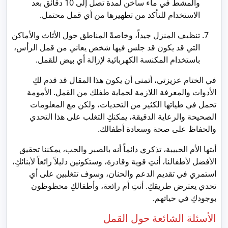
والمشط في ماء ساخن لمدة تصل إلى 10 دقائق بعد
الاستخدام للتأكد من تطهيرها من أي قمل محتمل.
تنظيف المنزل جيداً، وخاصةً المناطق حول الأثاث والأماكن
التي قد يكون قد جلس فيها شخص يعاني من قمل الرأس،
باستخدام المكنسة الكهربائية لإزالة أي بيض للقمل.
في الختام عزيزتي، أتمنى أن يكون هذا المقال قد قدم لكِ
الأدوات والمعرفة اللازمة لحماية طفلك من القمل. الأمومة
تحمل في طياتها الكثير من التحديات، ولكن مع المعلومات
الصحيحة والرعاية الدقيقة، يمكنكِ التغلب على هذا التحدي
والحفاظ على صحة وسعادة أطفالك.
أيتها الأم الحبيبة، تذكري دائماً أنه بالصبر والحب، يمكننا تحقيق
الأفضل لأطفالنا، أنتِ قوية وقادرة، وستكونين دليلاً رائعاً لأبنائكِ،
استمري في تقديم الدعم والحنان، وسوف تتغلبين على أي
تحدي يعترض طريقكِ. أنتِ أم رائعة، وأطفالكِ محظوظون
بوجودكِ في حياتهم.
الأسئلة الشائعة حول القمل