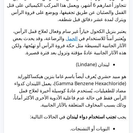
تتجاوز أعمارهم 6 أشهر، ويعمل هذا المركب الكيميائي على قتل
القمل والصئبان عن طريق تجفيفها، ويوضع على فروة الرأس
ويترك لمدة عشر دقائق قبل شطفه.
يعتبر بنزيل الكحول خياراً غير سام وفعال لعلاج قمل الرأس،
ويُعتبر آمناً للاستخدام في
الحمل
والرضاعة، وقد يحدث بعض
الآثار الجانبية البسيطة مثل حكة فروة الرأس أو تهيُجها، ولكن
هذه الآثار الجانبية عادةً مؤقتة وتزول بعد فترة قصيرة.
ليندان (Lindane)
هو مبيد حشري يُعرف أيضاً باسم غاما بنزين هيكساكلورايد
(Gamma Benzene Hexachloride)، يعمل الليندان كدواء
مضاد للطفيليات، يُستخدم عادةً كوسيلة أخيرة لعلاج قمل
الرأس فقط في حالة عدم فاعلية الأدوية الأخرى الأكثر أماناً،
وذلك بسبب المخاوف المتعلقة بالآثار الجانبية.
يجب
تجنب استخدام دواء ليندان
في الحالات التالية:
النوبات أو التشنجات.