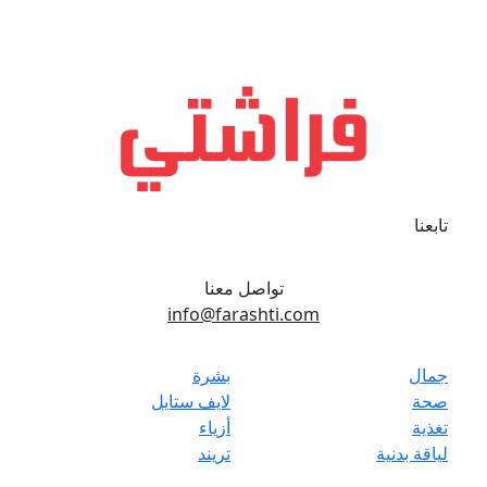
تابعنا
تواصل معنا
info@farashti.com
جمال
بشرة
صحة
لايف ستايل
تغذية
أزياء
لياقة بدنية
تريند