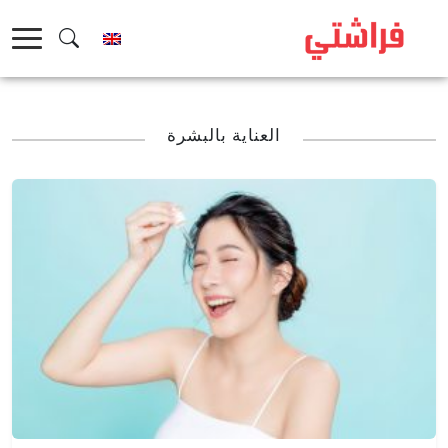
خطى
لى
لمحتوى
العناية بالبشرة