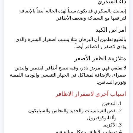
داء السكري
إصابتك بالسكري قد تكون سبباً لهذه الحالة أيضاً بالإضافة
لترافقها مع السماكة وضعف الأظافر.
أمراض الكبد
بالطبع تعلمين أن اليرقان مثلا يسبب اصفرار البشرة والذي
يؤدي لاصفرار الاظافر أيضاً.
متلازمة الظفر الأصفر
لا تقلقي فهي مرض نادر، وفيه تصبح أظافر القدمين واليدين
صفراء، بالإضافة لمشاكل في الجهاز التنفسي والوذمة اللمفية
وتورم الساقين.
اسباب آخرى لاصفرار الاظافر
التدخين
نقص الفيتامينات والحديد والنحاس والسيليكون
وألفاتوكوفيرول
الأكزيما
ترطيب الأظافر بشكل مبالغ فيه