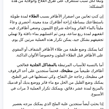
وتبعاً لكل سبب سنتعرف على طرق العلاج والوقاية من هذه
المشكلة:
إن كنتِ تعانين من اصفرار الأظافر بسبب
الطلاء
لمدة طويلة
باستطاعتك ببساطة إراحة أظافرك مدة معينة، أحضري وعاءً
مليئاً بالماء الفاتر وبداخله شرائح الليمون وضعي أظافرك فيه،
انقعيهم لمدة ربع ساعة، ومن ثم اغسليهم بماء دافئة ولا تهملي
تجفيفهم بشكل جيد، يمكن تكرار هذه العملية مرتين كل يوم.
كما يمكنك وضع طبقة من طلاء الأظافر الشفاف أو المقوي
على الأظافر قبل الطلاء الملون وخصوصاً الألوان الداكنة.
أما بالنسبة للأسباب المرتبطة
بالمشاكل الجلدية
فعالجي
أظافرك طبيعياً من
مطبخك
، فحتماً ستجدين على أحد الرفوف
في مطبخك زجاجة
خل التفاح، وكي تستغليها في غير الطبخ،
يمكنك وضع القليل من الخل مع ماء فاتر ووضع يديك أو قدميك
بالمزيج لمدة عشر دقائق، ويمكنك تكرار العملية 3 مرات في
الأسبوع.
إذا بحثتِ أيضاً ستجدين علبة الملح الذي يمكنك مزجه بعصير