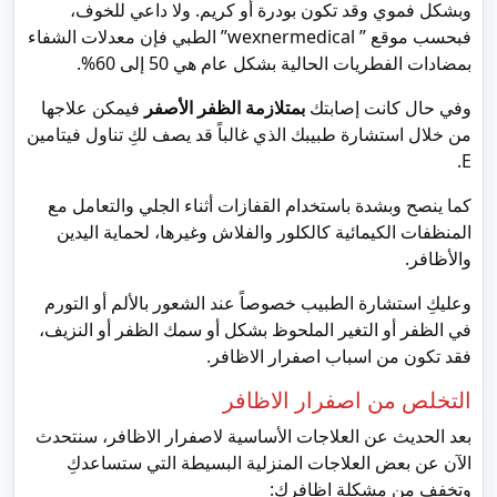
وبشكل فموي وقد تكون بودرة أو كريم. ولا داعي للخوف،
فبحسب موقع ” wexnermedical” الطبي فإن معدلات الشفاء
بمضادات الفطريات الحالية بشكل عام هي 50 إلى 60%.
وفي حال كانت إصابتك
بمتلازمة الظفر الأصفر
فيمكن علاجها
من خلال استشارة طبيبك الذي غالباً قد يصف لكِ تناول فيتامين
E.
كما ينصح وبشدة باستخدام القفازات أثناء الجلي والتعامل مع
المنظفات الكيمائية كالكلور والفلاش وغيرها، لحماية اليدين
والأظافر.
وعليكِ استشارة الطبيب خصوصاً عند الشعور بالألم أو التورم
في الظفر أو التغير الملحوظ بشكل أو سمك الظفر أو النزيف،
فقد تكون من اسباب اصفرار الاظافر.
التخلص من اصفرار الاظافر
بعد الحديث عن العلاجات الأساسية لاصفرار الاظافر، سنتحدث
الآن عن بعض العلاجات المنزلية البسيطة التي ستساعدكِ
وتخفف من مشكلة اظافركِ: