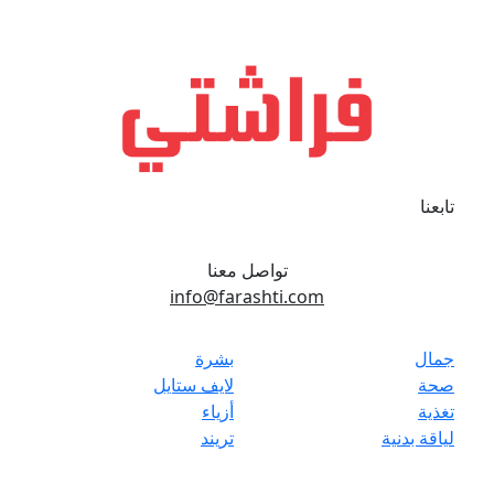
تابعنا
تواصل معنا
info@farashti.com
جمال
بشرة
صحة
لايف ستايل
تغذية
أزياء
لياقة بدنية
تريند