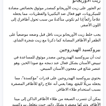
زيت الأوريجانو
تم العثور على زيت الأوريجانو كمصدر موثوق بخصائص مضادة
للميكروبات، فهو فعال ضد البكتيريا والفطريات، مما يجعله
علاجاً رائعاً إذا لم تكوني متأكدةً من سبب تحول أظافركِ إلى
اللون الأصفر.
يجب خلط زيت الأوريجانو بزيت ناقل قبل وضعه موضعياً على
الظفر أو الأظافر المصابة كما ذكرنا مع زيت شجرة الشاي.
بيروكسيد الهيدروجين
ثبت أن بيروكسيد الهيدروجين مصدر موثوق للمساعدة في
تبييض الأسنان بشكل فعال عند دمجه مع صودا الخبز، وهو
عنصر شائع في معجون الأسنان المبيض.
يحتوي بيروكسيد الهيدروجين على قدرات “مؤكسدة”، مما
يجعله مزيلًا للبقع، وهذا يعني أنه علاج رائع للأظافر المصفرة
بسبب استخدام طلاء الاظافر.
يمكن أن تتسرب الصبغة من طلاء الأظافر الداكن إلى مينا
الأظافر وتتركها مصفرة بشكل دائم، حيث يتغلغل بيروكسيد