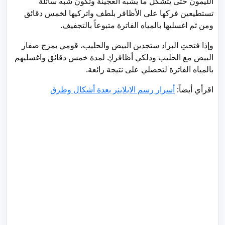
الليمون حتى يتشكل ما يشبه العجينة وتكون شبه سائلة
تستطيعين فركها على الأظافر بلطف واتركيها لخمس دقائق
ومن ثم اغسليها بالمياه الفاترة متبوعاً بالتجفيف.
وإذا فتحتِ البراد ستجدين البيض والحليب، قومي بمزج صفار
البيض مع الحليب ودلكي أظافركِ لمدة خمس دقائق واغسليهم
بالمياه الفاترة لتحصلي على نتيجة رائعة.
اقرأي أيضاً:
أسرار رسم الايلاينر بعدة أشكال وطرق