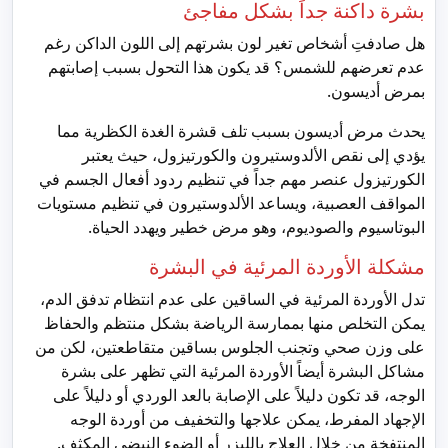
بشرة داكنة جداً بشكل مفاجئ
هل صادفتِ أشخاص تغير لون بشرتهم إلى اللون الداكن رغم
عدم تعرضهم للشمس؟ قد يكون هذا التحول بسبب إصابتهم
بمرض أديسون.
يحدث مرض أديسون بسبب تلف قشرة الغدة الكظرية مما
يؤدي إلى نقص الألدوستيرون والكورتيزول، حيث يعتبر
الكورتيزول عنصر مهم جداً في تنظيم ردود أفعال الجسم في
المواقف العصبية، ويساعد الألدوستيرون في تنظيم مستويات
البوتاسيوم والصوديوم، وهو مرض خطير ويهدد الحياة.
مشكلة الأوردة المرئية في البشرة
تدل الأوردة المرئية في الساقين على عدم انتظام تدفق الدم،
يمكن التخلص منها بممارسة الرياضة بشكل منتظم والحفاظ
على وزن صحي وتجنب الجلوس بساقين متقاطعتين، لكن من
مشاكل البشرة أيضاً الأوردة المرئية التي تظهر على بشرة
الوجه، قد تكون دليلاً على الإصابة بالعد الوردي أو دليلاً على
الإجهاد المفرط، يمكن علاجها والتخفيف من أوردة الوجه
المنتفخة من خلال العلاج بالليزر أو الضوء النبضي المكثف.