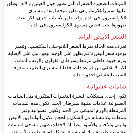
النتوءات الصغيرة الصفراء التي تظهر حول العينين والأنف يطلق
عليها اسم
زانثلازما
، وهي تظهر نتيجة ارتفاع مستوى
الكوليسترول في الدم، وقد تظهر لأسباب أخرى، لكن عند
ظهورها يجب فحص مستوى الكوليسترول في الدم.
الشعر الأبيض الزائد
تعرف هذه الحالة بفرط الشعر اللانوجيني المكتسب، وتتميز
بوجود شعر أبيض ناعم يظهر على الوجه، وهو دليل على الإصابة
بورم خبيث داخلي مرتبط بسرطان القولون والرئة والمثانة،
لكن لا تقلقي من قراءة ذلك، فقط استشيري الطبيب لمعرفة
السبب الحقيقي لحدوث ذلك.
شامات عشوائية
تكون إحدى مشكلات البشرة التغييرات المتكررة مثل الشامات
العشوائية علامات منبهة لسرطان الجلد، تكون هذه الشامات
المرتبطة بالورم الميلاني في الجلد وتكون عشوائية وغير
منتظمة ولا تتشابه في الشكل والحجم، تكون ألوانها بين الأبيض
والبني والأحمر والأسود أيضاً، إذا لاحظتِ ظهور مفاجئ لشامات
عشوائية على بشرتكِ استشيري بشكل فوري طبيب الأمراض