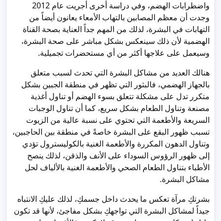
واضطرابات الهضم، وفي دراسة أخرى أجريت عام 2012
وجدت أن معظم المصابين بالتهاب الأمعاء يعانون أيضاً من
التهابات في البشرة، لذلك من المهم جداً العناية بصحة القناة
الهضمية لأن ذلك سينعكس بشكل مباشر على صحة البشرة،
وسيعمل على علاجها أكثر من أي مستحضرات تجميلية.
هنالك العديد من مشاكل البشرة التي تحدث لسبب متعلق
بالجهاز الهضمي، فالبثور التي تظهر في منطقة الجبين بشكل
متكرر تدل على مشكلة تتعلق بسوء الهضم أو تناول أغذية
مصنعة وتناول الطعام بشكل سريع، كما أن تناول الوجبات
السريعة والأطعمة التي تحتوي على نسبة عالية من الزيوت
تسبب ظهور البقع على البشرة خاصةً في منطقة بين الحاجبين،
وتناول الدهون المكررة والأطعمة الغنية بالكوليسترول تؤدي
إلى ظهور الرؤوس السوداء على الأنف والذقن، لذلك ينصح
الأطباء بتناول الطعام الصحي والأطعمة الغنية بالألياف لحل
مشاكل البشرة.
بشرتكِ مرآة تعكس ما يحدث داخل جسمكِ، لذلك عليكِ الانتباه
جيداً لمشاكل البشرة التي تواجهكِ بشكل مفاجئ، لأنها قد تكون