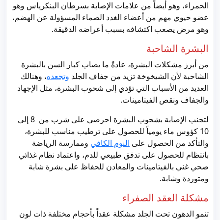
الحمراء، وهو أيضاً من علامات الإصابة بسرطان البنكرياس وهو
عضو حيوي مهم من أعضاء الغدد الصماء المسؤولة عن الهضم،
وهو مرض يصعب اكتشافه بسبب أعراضه الدقيقة.
البشرة الشاحبة
من أبرز مشكلات البشرة، عادةً ما يصاب كبار السن بالبشرة
الشاحبة لأن الشيخوخة تزيد من جفاف الجلد
وتجعده
، وهنالك
العديد من الأسباب التي تؤدي إلى شحوب البشرة، مثل الإجهاد
والجفاف ونقص الفيتامينات.
لتجنب الإصابة بشحوب البشرة احرصي على شرب من 8 إلى
10 كؤوس ماء يومياً للحصول على ترطيب مناسب للبشرة،
والتأكد من الحصول على
النوم الكافي
وممارسة الرياضة
بانتظام للحصول على تدفق طبيعي للدم، واعتماد نظام غذائي
صحي غني بالفيتامينات والمعادن للحفاظ على بشرة شابة
ومتوردة وشابة.
مشكلة العقد الصفراء
تنمو الدهون تحت الجلد مشكلة عقداً بأحجام مختلفة ذات لون