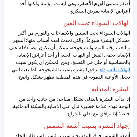
أصفر تسمى
الورم الأصفر
، وهي ليست مؤلمة ولكنها أحد
أعراض الإصابة بمرض السكري.
الهالات السوداء تحت العين
الهالات السوداء تحت العينين والانتفاخات والتورم من أكثر
مشاكل البشرة شيوعاً، والتي تحدث لعدة أسباب منها: السهر
والتعب وقلة النوم والشيخوخة، ممكن أن تكون أيضاً دلالة على
الإصابة بحمى القش أو التهاب الجلد، أو أحد أعراض الإصابة
بالحساسية أو خلل في التصبغ، ومن الممكن أن يكون سبب
الهالات السوداء
ترقق البشرة بسبب الشيخوخة الطبيعية التي
تجعل الأوعية الدموية في هذه المنطقة تظهر بشكل واضح.
البشرة المتدلية
إذا بدأت البشرة بالتدلي بشكل مفاجئ من جانب واحد من
الوجه فهذه علامة خطيرة تدل على الإصابة بالسكتة الدماغية،
خاصةً إذا ترافق مع تدلي بالذراع.
إجهاد البشرة بسبب أشعة الشمس
أشعة الشمس فوق البنفسجية سبب رئيسي لسرطان الجلد