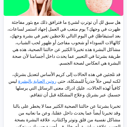
هل سبق لكِ أن توترتِ لشيءٍ ما فترافق ذلك مع بثور مفاجئة
ظهرت في وجهكِ؟ يوم متعب في العمل إجهاد استمر لساعات،
بعد استيقاظكِ في اليوم التالي تلاحظين تغير في بشرة وجهكِ،
كالهالات السوداء أو شحوب مفاجئ أو ظهور لحب الشباب،
مشاكل البشرة هذه تخبرنا الكثير عن حالتنا الصحية، هذه هي
طريقة بشرتنا في التعبير عما يحدث داخل أجسامنا لأن صحة
البشرة هي انعكاس لصحة الجسم.
قد تلجئين في هذه الحالات إلى كريم الأساس لتعديل بشرتكِ،
لكنه ليس حلاً جذرياً للمشكلة، حتى
روتين العناية بالبشرة
ليس
كافياً لهذه الحالات، عليكِ ادراك معنى الرسائل التي يرسلها
جسمكِ عبر بشرتكِ وعلاج المشكلة قبل أن تتفاقم.
تخبرنا بشرتنا عن حالتنا الصحية الكثير مما لا يخطر على بالنا
وقد تخبرنا أيضاً عما يحدث داخل عقلنا، وعن ما نعانيه من
مشاكل نفسية من قلق وتوتر واكتئاب، علاقة البشرة بصحة
الجسم علاقة مباشرة، أي خلل في أجهزة جسمكِ سينعكس