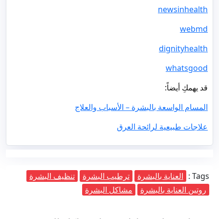
newsinhealth
webmd
dignityhealth
whatsgood
قد يهمكِ أيضاً:
المسام الواسعة بالبشرة – الأسباب والعلاج
علاجات طبيعية لرائحة العرق
Tags :
العناية بالبشرة
ترطيب البشرة
تنظيف البشرة
روتين العناية بالبشرة
مشاكل البشرة