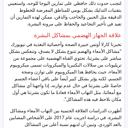
لتجنب حدوث ذلك حافظي على تمارين اليوجا للوجه، واستعيني
بتقنيات التدليك بشكل يومي للمناطق المعرضة للخطوط
الدقيقة مثل الجبين والحاجب والذقن، ممكن لهذه التمارين أن
تفيد في تأخير التجاعيد والحفاظ على مرونة البشرة.
علاقة الجهاز الهضمي بمشاكل البشرة
تخبرنا كارلا أوتس خبيرة الصحة وأخصائية التغذية في نيويورك
“مشاكل الأمعاء والهضم تتنوع بشكل لا يصدق، وتنعكس بشكل
مباشر على بشرتنا، تحتوي القناة الهضمية على مجموعة من
تريليونات من سلالات البكتيريا والميكروبات تسمى ميكروبيوم
الأمعاء، حيث يحافظ هذا الميكروبيوم على توازن وصحة
الجسم، لكنه يؤثر بشكل كبير أيضاً على باقي أعضاء الجسم
خاصةً على بشرتنا في حال عدم توازنه، إذا واجهنا أي مشاكل
مع أمعائنا، مثل التهاب الأمعاء فعادةً ما تكون بشرتنا هي أول
مكان نلاحظ فيه هذه المشاكل”.
أظهرت الدراسات العلاقة الحتمية بين التهاب الأمعاء ومشاكل
البشرة، في دراسة اجريت عام 2017 على الأشخاص المصابين
بالعد الوردي، وتبين أن لديهم نسبة أعلى من المشاكل