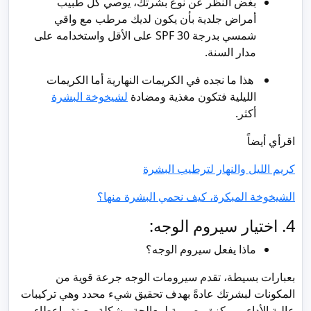
بغض النظر عن نوع بشرتك، يوصي كل طبيب
أمراض جلدية بأن يكون لديك مرطب مع واقي
شمسي بدرجة SPF 30 على الأقل واستخدامه على
مدار السنة.
هذا ما نجده في الكريمات النهارية أما الكريمات
الليلية فتكون مغذية ومضادة
ل
شيخوخة البشرة
أكثر.
اقرأي أيضاً
كريم الليل والنهار لترطيب البشرة
الشيخوخة المبكرة، كيف نحمي البشرة منها؟
4. اختيار سيروم الوجه:
ماذا يفعل سيروم الوجه؟
بعبارات بسيطة، تقدم سيرومات الوجه جرعة قوية من
المكونات لبشرتك عادةً بهدف تحقيق شيء محدد وهي تركيبات
عالية الأداء ومركزة مصممة لمعالجة مشكلة معينة وإعطاء