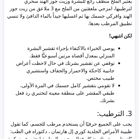
يعتبر الملح منظف رائع للبشرة وزيت جوز الهند سحري
لترطيبها، امزجي ملعقتين من الملح مع 3 ملاعق من زيت جوز
الهند وافركي جسمك بها ثم اغسليها جيداً بالماء الدافئ ولا تنسي
تطبيق المرطب بعدها.
لكن انتبهي!
يوصي الخبراء بالاكتفاء بإجراء تقشير البشرة
المنزلي بمعدل أقصاه مرتين أسبوعيًّا فقط.
توقفي عن تقشير بشرتك في حال لاحظت أعراض
جانبية كاحكة والاحمرار والجفاف واستشيري
طبيب مختص.
لا تقومي بتقشير كامل جسمك في المرة الأولى،
طبقي المقشر على منطقة معينة لتختبري رد فعل
بشرتك.
3. الترطيب:
يجب على الجميع حرفيًا أن يستخدم مرطب للجسم، كما تقول
طبيبة الأمراض الجلدية كوري إل هارتمان ، دكتوراه في الطب:
“لترطيب بشرتك بشكل فعال وحبس الرطوبة ابحثي عن تركيبة