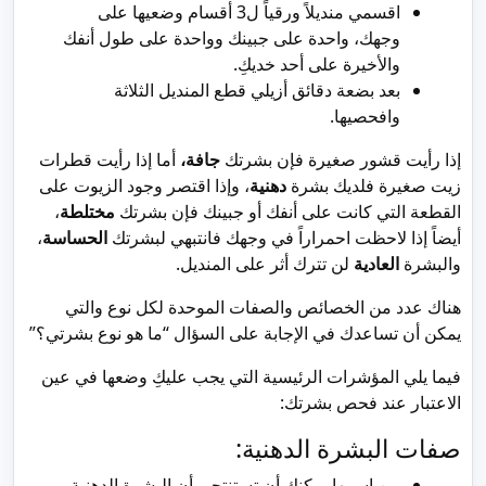
اقسمي منديلاً ورقياً ل3 أقسام وضعيها على
وجهك، واحدة على جبينك وواحدة على طول أنفك
والأخيرة على أحد خديكِ.
بعد بضعة دقائق أزيلي قطع المنديل الثلاثة
وافحصيها.
إذا رأيت قشور صغيرة فإن بشرتك
جافة،
أما إذا رأيت قطرات
زيت صغيرة فلديك بشرة
دهنية
، وإذا اقتصر وجود الزيوت على
القطعة التي كانت على أنفك أو جبينك فإن بشرتك
مختلطة
،
أيضاً إذا لاحظت احمراراً في وجهك فانتبهي لبشرتك
الحساسة
،
والبشرة
العادية
لن تترك أثر على المنديل.
هناك عدد من الخصائص والصفات الموحدة لكل نوع والتي
يمكن أن تساعدك في الإجابة على السؤال “ما هو نوع بشرتي؟”
فيما يلي المؤشرات الرئيسية التي يجب عليكِ وضعها في عين
الاعتبار عند فحص بشرتك:
صفات البشرة الدهنية:
من اسمها يمكنكِ أن تستنتجي أن البشرة الدهنية