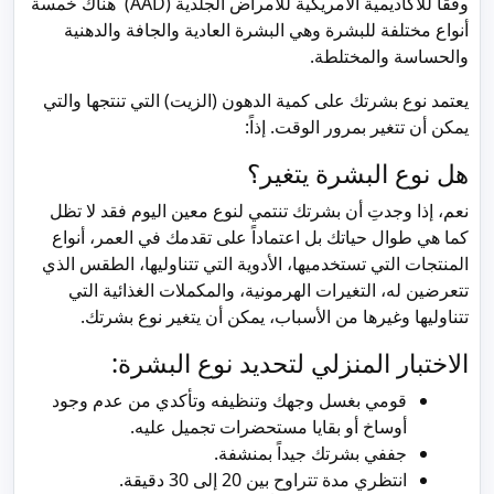
وفقًا للأكاديمية الأمريكية للأمراض الجلدية (AAD) هناك خمسة
أنواع مختلفة للبشرة وهي البشرة العادية والجافة والدهنية
والحساسة والمختلطة.
يعتمد نوع بشرتك على كمية الدهون (الزيت) التي تنتجها والتي
يمكن أن تتغير بمرور الوقت. إذاً:
هل نوع البشرة يتغير؟
نعم، إذا وجدتِ أن بشرتك تنتمي لنوع معين اليوم فقد لا تظل
كما هي طوال حياتك بل اعتماداً على تقدمك في العمر، أنواع
المنتجات التي تستخدميها، الأدوية التي تتناوليها، الطقس الذي
تتعرضين له، التغيرات الهرمونية، والمكملات الغذائية التي
تتناوليها وغيرها من الأسباب، يمكن أن يتغير نوع بشرتك.
الاختبار المنزلي لتحديد نوع البشرة:
قومي بغسل وجهك وتنظيفه وتأكدي من عدم وجود
أوساخ أو بقايا مستحضرات تجميل عليه.
جففي بشرتك جيداً بمنشفة.
انتظري مدة تتراوح بين 20 إلى 30 دقيقة.