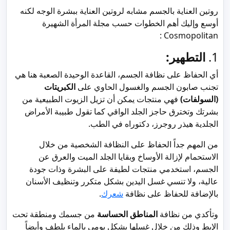
روتين العناية بالجسم مشابه لروتين العناية ببشرة الوجه لكنه
أوسع وإليك أهم الخطوات حسب مجلة المرأة الشهيرة
Cosmopolitan :
1.
التطهير:
أي الحفاظ على نظافة الجسم، القاعدة الوحيدة الصعبة هنا هي
تجنب صابون الجسم والغسول الحاوي على
الكبريتات
(السولفات)
فهي منتجات يمكن أن تزيل الزيوت الطبيعية من
بشرتك وتخترق حاجز الجلد الواقي كما تقول طبيبة الأمراض
الجلدية هيذر روجرز، دكتوراه في الطب.
من المهم جداً الحفاظ على النظافة الشخصية من خلال
الاستحمام لإزالة الأوساخ وبقايا الجلد الميت والعرق عن
الجسم، استخدمي منتجات لطيفة على البشرة وذات جودة
عالية، ولا تنسي غسل اليدين بشكل متكرر وتنظيف الأسنان
بالإضافة للحفاظ على نظافة
شعرك
.
وتأكدي من نظافة
المناطق الحساسة
من جسمك ومنطقة تحت
الإبط وذلك من خلال غسلها بشكل يومي بالماء بلطف وأيضاً