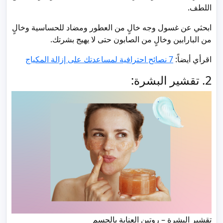
اللطف.
ابحثي عن غسول وجه خالٍ من العطور ومضاد للحساسية وخالٍ
من البارابين وخالٍ من الصابون حتى لا يهيج بشرتك.
اقرأي أيضاً:
7 نصائح احترافية لمساعدتك على إزالة المكياج
2. تقشير البشرة:
تقشير البشرة – روتين العناية بالجسم