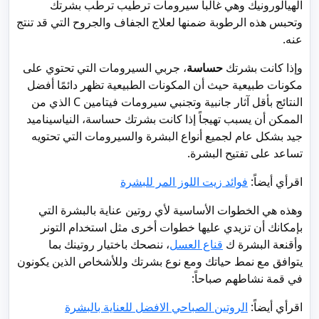
الهيالورونيك وهي غالباً سيرومات ترطيب ترطب بشرتك
وتحبس هذه الرطوبة ضمنها لعلاج الجفاف والجروح التي قد تنتج
عنه.
وإذا كانت بشرتك
حساسة
، جربي السيرومات التي تحتوي على
مكونات طبيعية حيث أن المكونات الطبيعية تظهر دائمًا أفضل
النتائج بأقل آثار جانبية وتجنبي سيرومات فيتامين C الذي من
الممكن أن يسبب تهيجاً إذا كانت بشرتك حساسة، النياسيناميد
جيد بشكل عام لجميع أنواع البشرة والسيرومات التي تحتويه
تساعد على تفتيح البشرة.
اقرأي أيضاً:
فوائد زيت اللوز المر للبشرة
وهذه هي الخطوات الأساسية لأي روتين عناية بالبشرة التي
بإمكانك أن تزيدي عليها خطوات أخرى مثل استخدام التونر
وأقنعة البشرة ك
قناع العسل
، ننصحك باختيار روتينك بما
يتوافق مع نمط حياتك ومع نوع بشرتك وللأشخاص الذين يكونون
في قمة نشاطهم صباحاً:
اقرأي أيضاً:
الروتين الصباحي الافضل للعناية بالبشرة