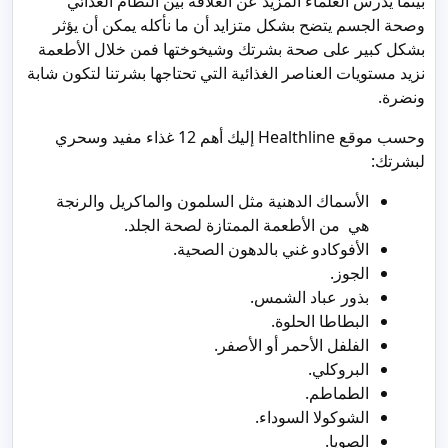
بينما يدرس العلماء المزيد عن العلاقة بين النظام الغذائي
وصحة الجسم يتضح بشكل متزايد أن ما نأكله يمكن أن يؤثر
بشكل كبير على صحة بشرتك وشيخوختها فمن خلال الأطعمة
نزيد مستويات العناصر الغذائية التي تحتاجها بشرتنا لتكون شابة
ونضرة.
وحسب موقع Healthline إليك أهم 12 غذاء مفيد وسحري
لبشرتك:
الأسماك الدهنية مثل السلمون والماكريل والرنجة
هي من الأطعمة الممتازة لصحة الجلد.
الأفوكادو غني بالدهون الصحية.
الجوز.
بذور عباد الشمس.
البطاطا الحلوة.
الفلفل الأحمر أو الأصفر.
البروكلي.
الطماطم.
الشوكولا السوداء.
الصويا.