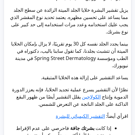
يزيل تقشير البشرة خلايا الجلد الميتة الزائدة عن سطح الجلد
مما يساعد على تحسين مظهره. يعتمد تحديد نوع المقشر الذي
يجب عليك استخدامه وعدد مرات استخدامه إلى حد كبير على
نوع بشرتك.
بينما يجدد الجلد نفسه كل 30 يوم تقريبًا، لا يزال بإمكان الخلايا
الميتة أن تتشبث بجلدنا، كما تقول سابنا باليب، دكتوراه في
الطب ومؤسسة Spring Street Dermatology في مدينة
نيويورك.
يساعد التقشير على إزالة هذه الخلايا المتبقية.
نظرًا لأن التقشير يسرع عملية تجديد الخلايا، فإنه يعزز الدورة
الدموية وإنتاج
الكولاجين
يقلل التقشير أيضًا من ظهور البقع
الداكنة على الجلد الناتجة عن التعرض للشمس.
اقرأي أيضاً:
التقشير الكيميائي للبشرة
إذا كانت
بشرتك جافة
فاحرصي على عدم الإفراط