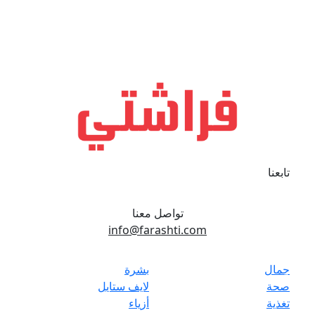
تابعنا
تواصل معنا
info@farashti.com
جمال
بشرة
صحة
لايف ستايل
تغذية
أزياء