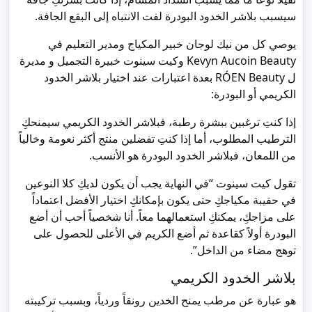
سيسبب بلاشر الخدود البودرة لفت الانتباه إلى البقع الجافة.
يوصي كل من نيك لوجان خبير المكياج ومدير التعليم في
Kevyn Aucoin Beauty وكيت سينوت خبيرة التجميل و مديرة
ل RÓEN Beauty بعدة اعتبارات عند اختيار بلاشر الخدود
الكريمي أو البودرة:
إذا كنتِ ترغبين ببشرة رطبة، فبلاشر الخدود الكريمي سيمنحكِ
الترطيب المطلوب، أما إذا كنتِ تفضلين منتج أكثر نعومة وخالياً
من اللمعان، فبلاشر الخدود البودرة هو الأنسب.
تقول كيت سينوت “في النهاية يجب أن يكون لديكِ كلا النوعين
في حقيبة مكياجكِ حتى يكون بإمكانكِ اختيار الأفضل اعتماداً
على مزاجكِ، يمكنكِ استعمالهما معاً. أنا شخصياً أحب أن أضع
البودرة أولاً كقاعدة ثم أضع الكريم في الأعلى للحصول على
توهج مضاء من الداخل”.
بلاشر الخدود الكريمي
هو عبارة عن مرطب يمنح الخدين رونقاً وردياً، وبسبب تركيبته