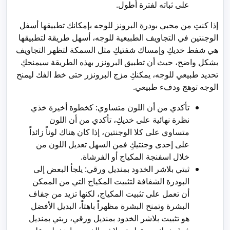
على ثباته لفترة أطول.
إذا كنتِ من محبي بودرة البرونز للوجه بإمكانك تطبيقها أسفل
الوجنتين في التجاويف الطبيعية للوجه، أسهل طريقة لتطبيقها
هي شفط خديكِ وإمساك شفتيكِ مثل السمكة لتظهر التجاويف
بشكل واضح، حيث أن تطبيق البرونزر بهذه الطريقة سيمنحكِ
تحديد طبيعي للوجه، يمكنكِ مزج البرونزر حتى خط الفك ليمنح
الوجه توهج ودفء طبيعي.
تأكدي من أن اللون متساوي: كخطوة أخيرة خذي
نظرة نهائية على خديكِ، تأكدي من أن اللون
متساوي على كلا الوجنتين، إذا كان هناك لوناً زائداً
على إحدى وجنتيكِ فمن السهل تعديل اللون من
خلال اسفنجة المكياج أو الفرشاة.
ثبتي بلاشر الخدود بمنديل ورقي: يلجأ البعض إلى
البودرة الشفافة لتثبيت المكياج التي من الممكن
أن تعمل على تثبيت المكياج، لكنها تزيد من جفاف
البشرة وتمنح البشرة مظهراً باهتاً، البديل الأفضل
هو تثبيت بلاشر الخدود بمنديل ورقي، ربتي بمنديل