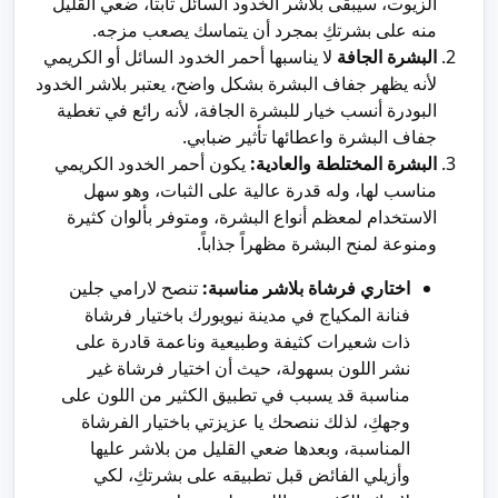
الزيوت، سيبقى بلاشر الخدود السائل ثابتاً، ضعي القليل
منه على بشرتكِ بمجرد أن يتماسك يصعب مزجه.
البشرة الجافة
لا يناسبها أحمر الخدود السائل أو الكريمي
لأنه يظهر جفاف البشرة بشكل واضح، يعتبر بلاشر الخدود
البودرة أنسب خيار للبشرة الجافة، لأنه رائع في تغطية
جفاف البشرة واعطائها تأثير ضبابي.
البشرة المختلطة والعادية:
يكون أحمر الخدود الكريمي
مناسب لها، وله قدرة عالية على الثبات، وهو سهل
الاستخدام لمعظم أنواع البشرة، ومتوفر بألوان كثيرة
ومنوعة لمنح البشرة مظهراً جذاباً.
اختاري فرشاة بلاشر مناسبة:
تنصح لارامي جلين
فنانة المكياج في مدينة نيويورك باختيار فرشاة
ذات شعيرات كثيفة وطبيعية وناعمة قادرة على
نشر اللون بسهولة، حيث أن اختيار فرشاة غير
مناسبة قد يسبب في تطبيق الكثير من اللون على
وجهكِ، لذلك ننصحك يا عزيزتي باختيار الفرشاة
المناسبة، وبعدها ضعي القليل من بلاشر عليها
وأزيلي الفائض قبل تطبيقه على بشرتكِ، لكي