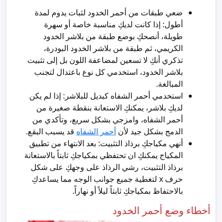
ضعي طبقات من أحمر الخدود لثبات يدوم لمدة
أطول: إذا كانت لديكِ مناسبة خاصة أو سهرة
طويلة، أنصحكِ بوضع طبقة من بلاشر الخدود
الكريمي، ثم طبقة من بلاشر الخدود البودرة،
تذكري أنكِ لا تسعين لمضاعفة اللون بل إلى تثبيت
بلاشر الخدود، استخدمي كل نوع باعتدال لتجنب
المبالغة.
استخدمي أحمر الشفاه كبديل للبلاشر: إذا لم يكن
لديكِ بلاشر، يمكنكِ الاستعانة بنقطة صغيرة من
أحمر الشفاه، وامزجي بشكل سريع، وتأكدي من
الدمج بشكل جيد لأن
أحمر الشفاه
قد يسبب البقع.
أنهي مكياجكِ برذاذ التثبيت: بعد الانتهاء من تطبيق
المكياج يمكنكِ ان تحتفظي بمكياجكِ ثابتاً بالاستعانة
برذاذ التثبيت، رشي الرذاذ على وجهكِ على شكل
حرف x لتغطية جميع جوانب الوجه مما يساعدكِ
بالاحتفاظ بمكياجكِ ثابتاً ليلاً أو نهاراً.
أخطاء وضع أحمر الخدود