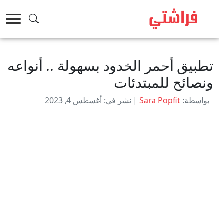
خطى
لى
لمحتوى
تطبيق أحمر الخدود بسهولة .. أنواعه
ونصائح للمبتدئات
بواسطة:
Sara Popfit
| نشر في: أغسطس 4, 2023