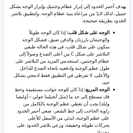
يهدف أحمر الخدود إلى إبراز عظام وجنتيكِ وإبراز الوجه بشكل
جميل، لذلك لابدّ من مراعاة بنية عظام الوجه، ولتطبيق بلاشر
الخدود بطريقة صحيحة:
الوجه على شكل قلب:
إذا كان الوجه طويلاً
والوجنتنان بارزتان والذقن ضيق، فشكل الوجه
سكون على شكل قلب، في هذه الحالة طبقي
البلاشر على شكل C من أعلى الصدغ وصولاً إلى
عظام الوجنتين، استخدمي المزيد من البلاشر على
طول عظم الوجنة وادفعيه باتجاه الصدغ للداخل
والأعلى، لا تفرطي في التطبيق فقط ادمجي بشكل
جيد.
الوجه المربع:
إذا كان للوجه جوانب مستقيمة وخط
فك مسطح إلى حد ما (مثل أنجيلينا جولي – أوليفيا
وايلد) يجب أن تغطي عظم الوجنة بالكامل من
زاوية الحاجب إلى خط الشعر، ضعي أحمر الخدود
على عظم الوجنة، ابدئي من الأسفل للأعلى
بحركات طويلة وخفيفة، وزعي بلاشر الخدود على
وجنتيكِ.