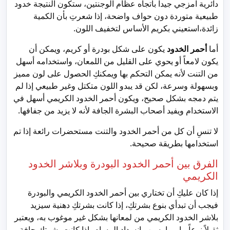
دائرية امزجي جيداً باتجاه عظام الوجنتين، ستكون النتيجة خدود
طبيعية متوردة دون حواف واضحة، إذا شعرتِ بأن الكمية
زائدة،استعيني بكريم الأساس لتخفيف اللون.
أما
أحمر الخدود
يكون على شكل بودرة أو كريم، ويمكن أن
يكون لامعاً أو يحوي على القليل من اللمعان، واستخدامه أسهل
من التنت لأنه يمكن التحكم بها ويمكنكِ الحصول على لون مميز
وبسهولة وسرعة، لكن قد يبدو اللون متكتل وغير طبيعي إذا لم
يتم دمجه بشكل صحيح، ويكون أحمر الخدود الكريمي أسهل في
الاستخدام ويفيد أصحاب البشرة الجافة لأنه لا يزيد من جفافها.
لا تنسِ أن كل من أحمر الخدود والتنت مستحضرات رائعة إذا تم
استخدامها بطريقة صحيحة.
الفرق بين أحمر الخدود البودرة وبلاشر الخدود
الكريمي
إذا كان عليكِ أن تختاري بين أحمر الخدود الكريمي والبودرة
فيجب أن تبدأي بنوع بشرتكِ، إذا كانت بشرتكِ دهنية سيزيد
بلاشر الخدود الكريمي من لمعانها بشكل غير موغوب به، ويعتبر
ثقيلاً نوعاً ما مما يسبب انسداد المسام، إذا كانت بشرتكِ جافة