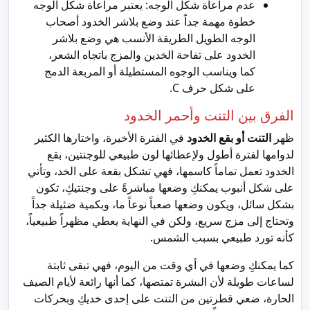
عدم مراعاة شكل الوجه: يعتبر مراعاة شكل الوجه
خطوة مهمة جداً عند وضع بلاشر الخدود أصحاب
الوجه الطويل الطريقة الأنسب هي وضع بلاشر
الخدود على تفاحة الخدين والمزج باتجاه الشعر،
كما ويناسب الوجوه المستطيلة أو المربعة الدمج
على شكل حرف C.
الفرق بين التنت وأحمر الخدود
ظهر
التنت أو بقع الخدود
في الفترة الأخيرة، واختارها الكثير
لدوامها لفترة أطول ولإعطائها لون طبيعي للوجنتين، بقع
الخدود تعمل تماماً كاسمها، فهي تشكل بقعة على الخد، وتأتي
على شكل أنبوب يمكنكِ وضعها مباشرةً على وجنتيكِ، تكون
بشكل سائل، ويكون وضعها صعباً نوعاً ما، وبكمية ضئيلة جداً
وتحتاج إلى مزج سريع، ولكن في النهاية يعطي مظهراً طبيعياً،
كأنه تورد طبيعي بسبب الشمس.
كما يمكنكِ وضعها في أي وقت من اليوم، فهي تبقى ثابتة
لساعات طويلة لأن البشرة تمتصها، كما أنها رائعة لأيام الصيف
الحارة، ضعي قطرتين من التنت على إحدى خديكِ وبحركات