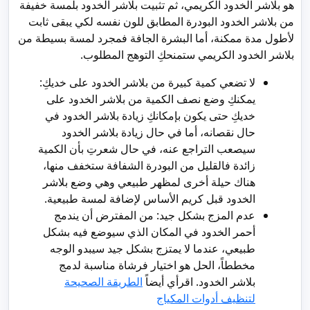
هو بلاشر الخدود الكريمي، ثم تثبيت بلاشر الخدود بلمسة خفيفة
من بلاشر الخدود البودرة المطابق للون نفسه لكي يبقى ثابت
لأطول مدة ممكنة، أما البشرة الجافة فمجرد لمسة بسيطة من
بلاشر الخدود الكريمي ستمنحكِ التوهج المطلوب.
لا تضعي كمية كبيرة من بلاشر الخدود على خديكِ:
يمكنكِ وضع نصف الكمية من بلاشر الخدود على
خديكِ حتى يكون بإمكانكِ زيادة بلاشر الخدود في
حال نقصانه، أما في حال زيادة بلاشر الخدود
سيصعب التراجع عنه، في حال شعرتِ بأن الكمية
زائدة فالقليل من البودرة الشفافة ستخفف منها،
هناك حيلة أخرى لمظهر طبيعي وهي وضع بلاشر
الخدود قبل كريم الأساس لإضافة لمسة طبيعية.
عدم المزج بشكل جيد: من المفترض أن يندمج
أحمر الخدود في المكان الذي سيوضع فيه بشكل
طبيعي، عندما لا يمتزج بشكل جيد سيبدو الوجه
مخططاً، الحل هو اختيار فرشاة مناسبة لدمج
بلاشر الخدود. اقرأي أيضاً
الطريقة الصحيحة
لتنظيف أدوات المكياج