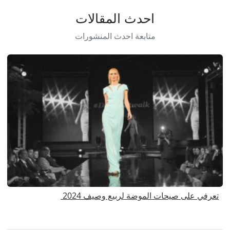
احدث المقالات
متابعة احدث المنشورات
تعرفي على صيحات الموضة لربيع وصيف 2024
ا
ا