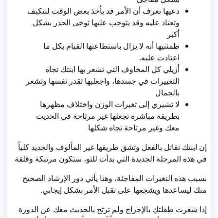
دعيها تعرف أن الأمر قد يأخذ بعض الوقت لتتكيف
وتعتاد عليه وقد يتوجب عليها توخي الحذر بشكل
أكبر
طمئنيها أنه لا يزال باستطاعتها القيام بكل ما
اعتادت عليه.
أزيلي كل المخاوف التي تشعر بها ابنتك تجاه
التغييرات في جسدها، واجعليها تقدر نفسها وتشعر
بالجمال
لا تشيري إلى تغيرات الوزن واختلاف مظهرها
بطريقة مباشرة تجعلها غير مرتاحة في الحديث
معك وغير مرتاحة تجاه شكلها
إن ابنتك تقاتل بالفعل وتشق طريقها غير المألوف والجديد كلياً
في هذه المرجلة الجديدة التي بدأت للتو، ستكون مرتبكة وقلقة
بسبب هذه التغيرات المفاجئة، وهنا يأتي دور الإرشاد الصحيح
منك ليساعدها ويشجعها على تقبل الأمر بشكل إيجابي.
إذا شعرت طفلتكِ بالإحراج ولم ترتح بالحديث معك عن الدورة