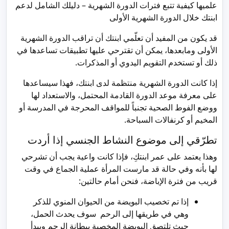
علميها كيفية تتبع فترات الدورة الشهرية – دليلك الشامل لدعم
ابنتك خلال الدورة الشهرية الأولى
قد يكون من المفيد أن تعلّمي ابنتك أن تراقب الدورة الشهرية
الأولى ومابعدها، يمكن أن تقترحي عليها تطبيقات تساعدها في
ذلك أو تستخدم التقويم اليدوي أو المذكرات.
إذا كانت الدورة الشهرية منتظمة لدى ابنتك، فهذا سيساعدها
على معرفة موعد الدورة القادمة المحتمل، والاستعداد لها
ووضع الفوط الصحية تجنباً للمواقف المحرجة في المدرسة أو
المخيم أو كرنفالات السباحة.
تطرّقي إلى موضوع النشاط الجنسي إذا أردت
وهذا يعتمد على عمر ابنتكِ، فإذا كانت واعية يجب أن تشرحي
لها بأنه وفي حالة قد مارست المرأة عملية الجماع في وقت
قريب من فترة الإباضة، فنحن أمام حالتين:
إذا تم تخصيب البويضة من الحيوان المنوي للذكر
وهي في طريقها إلى الرحم سوف يحدث الحمل،
حيث تلتصق البويضة المخصبة ببطانة الرحم ويبدأ