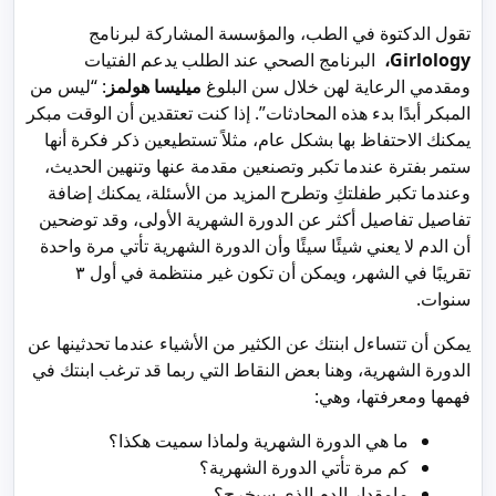
تقول الدكتوة في الطب، والمؤسسة المشاركة لبرنامج
Girlology،
البرنامج الصحي عند الطلب يدعم الفتيات
ومقدمي الرعاية لهن خلال سن البلوغ
ميليسا هولمز
: “ليس من
المبكر أبدًا بدء هذه المحادثات”. إذا كنت تعتقدين أن الوقت مبكر
يمكنك الاحتفاظ بها بشكل عام، مثلاً تستطيعين ذكر فكرة أنها
ستمر بفترة عندما تكبر وتصنعين مقدمة عنها وتنهين الحديث،
وعندما تكبر طفلتكِ وتطرح المزيد من الأسئلة، يمكنك إضافة
تفاصيل تفاصيل أكثر عن الدورة الشهرية الأولى، وقد توضحين
أن الدم لا يعني شيئًا سيئًا وأن الدورة الشهرية تأتي مرة واحدة
تقريبًا في الشهر، ويمكن أن تكون غير منتظمة في أول ٣
سنوات.
يمكن أن تتساءل ابنتك عن الكثير من الأشياء عندما تحدثينها عن
الدورة الشهرية، وهنا بعض النقاط التي ربما قد ترغب ابنتك في
فهمها ومعرفتها، وهي:
ما هي الدورة الشهرية ولماذا سميت هكذا؟
كم مرة تأتي الدورة الشهرية؟
مامقدار الدم الذي سيخرج؟