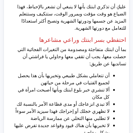
عليكِ أن تذكري ابنتك بأنها لا ينبغي أن تشعر بالإحباط، فهذا
الضياع هو وقت مؤقت وبمرور الوقت، ستتكيف وستتعلم
المزيد عن جسمها ودورتها الشهرية وتصبح أكثر استعدادًا
للتعامل مع دورتها الشهرية.
احتفظي بسر ابنتك وراعي مشاعرها
بما أن ابنتك متفاجئة ومصدومة من التغيرات الفجائية التي
حصلت معها، يجب أن تقفي معها وحاولي يا فراشتي أن
تسانديها عن طريق:
أن تتعاملي بشكل طبيعي وتخبريها بأن هذا يحصل
لجميع الفتيات في مرحلة من حياتهن
ألا تنشري خبر بلوغ ابنتك وبأنها أصبحت امرأة في
كل مكان
ألا تبدي انزعاجك أو مدى فظاعة الأمر بالنسبة لك
لا تظهري خجلك أو إحراجك فهذا سيزيد الأمر سوءاً
لا تطلبي منها التخلي عن ممارسة الرياضة
لا تخبريها بأن هناك قيود وقواعد جديدة تفرض عليها
بشكل مفاجئ