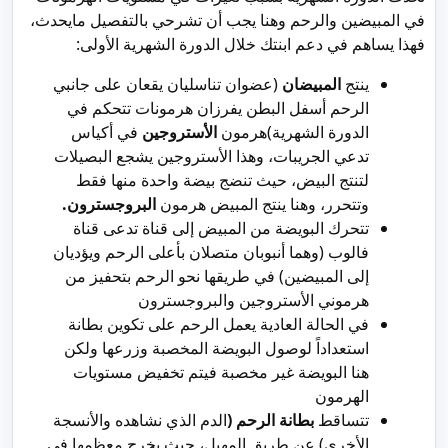
في المبيضين والرحم وهنا يجب أن تشرحي بالتفصيل مايحدث،
فهذا يساهم في دعم ابنتك خلال الدورة الشهرية الأولى:
ينتج
المبيضان
(عضوان تناسليان يقعان على جانبي
الرحم أسفل البطن يفرزان هرمونات تتحكم في
الدورة الشهرية)هرمون
الأستروجين
في أكياس
تدعي الجريبات، وهذا الأستروجين يشجع البصيلات
لتنتج البيض، حيث تنضج بيضة واحدة منها فقط
وتتحرر، وهنا ينتج المبيض هرمون
البروجسترون.
تتحرك البويضة من المبيض إلى قناة تدعى قناة
فالوب (وهما أنبوبان متصلان بأعلى الرحم ويؤديان
إلى المبيضين) في طريقها نحو الرحم بتحفيز من
هرموني الأستروجين والبروجسترون
في الحالة العادية يعمل الرحم على تكوين بطانة
استعداداً لوصول البويضة المخصبة وزرعها ولكن
هنا البويضة غير مخصبة فيتم تخفيض مستويات
الهرمون
تتساقط
بطانة الرحم (
الدم الذي نشاهده والأنسجة
الأخرى) عن طريق المهبل، حيث يخرج معظمها في