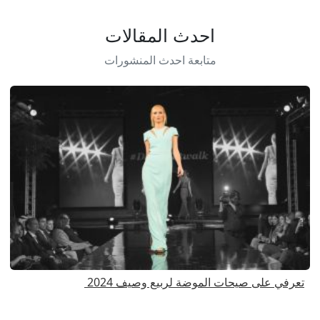
احدث المقالات
متابعة احدث المنشورات
تعرفي على صيحات الموضة لربيع وصيف 2024
ا
ا