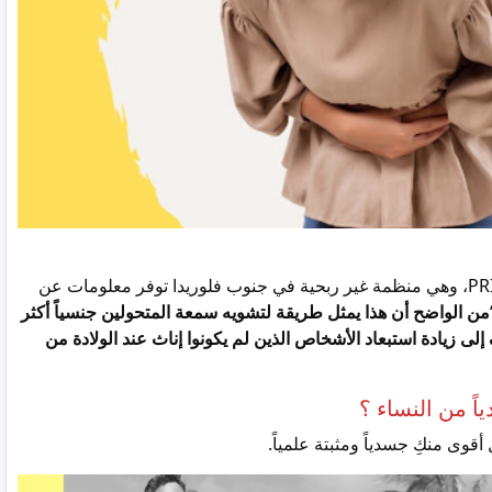
قال Maxx Fenning ، رئيس PRISM، وهي منظمة غير ربحية في جنوب فلوريدا توفر معلومات عن
من الواضح أن هذا يمثل طريقة لتشويه سمعة المتحولين جنسياً أكثر
لى زيادة استبعاد الأشخاص الذين لم يكونوا إناث عند الولادة من
اً من النساء ؟
أقوى منكِ جسدياً ومثبتة علمياً.