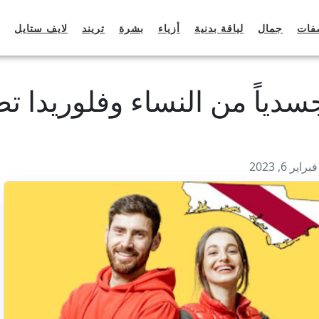
فات
جمال
لياقة بدنية
أزياء
بشرة
تريند
لايف ستايل
سدياً من النساء وفلوريدا ت
ر 6, 2023