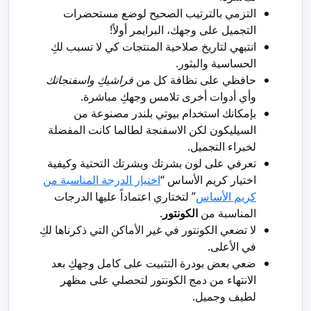
التزمي بالترتيب الصحيح لوضع مستحضرات
التجميل على وجهك، البرايمر أولاً!
انتبهي لتاريخ صلاحية المنتجات كي لا تسبب لكِ
الحساسية والبثور.
حافظي على نظافة كل من
فراشيكِ واسفنجاتك
وأي أدوات أخرى تلامس وجهكِ مباشرة.
بإمكانك استخدام بيوتي بلندر مصنوعة من
السيليكون لكن الاسفنجة لطالما كانت المفضلة
لخبراء التجميل.
تعرفي على لون بشرتك وبشرتك التحتية وكيفية
اختيار كريم الأساس “
اختيار الدرجة المناسبة من
كريم الأساس
” لتختاري اعتماداً عليها الدرجات
المناسبة من
الكونتور
.
لا تضعي الكونتور في غير الأماكن التي ذكرناها لكِ
في الأعلى.
ضعي بعض بودرة التثبيت على كامل وجهكِ بعد
الانتهاء من دمج الكونتور لتحصلي على مظهر
لطيف وجميل.