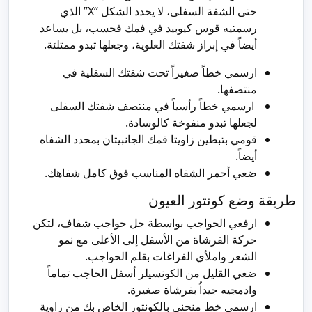
حتى الشفة السفلى، لا يحدد الشكل “X” الذي
رسمتيه قوس كيوبيد في فمك فحسب، بل يساعد
أيضاً في إبراز شفتك العلوية، وجعلها تبدو ممتلئة.
ارسمي خطاً صغيراً تحت شفتك السفلية في
منتصفها.
ارسمي خطاً رأسياً في منتصف شفتك السفلى
لجعلها تبدو منفوخة كالوسادة.
قومي بتبطين زاويتا فمك الجانبيتان بمحدد الشفاه
أيضاً.
ضعي أحمر الشفاه المناسب فوق كامل شفاهك.
طريقة وضع كونتور العيون
ارفعي الحواجب بواسطة جل حواجب شفاف، لتكن
حركة الفرشاة من الأسفل إلى الأعلى مع نمو
الشعر واملأي الفراغات بقلم الحواجب.
ضعي القليل من الكونسيلر أسفل الحاجب تماماً
وادمجيه جيداُ بفرشاة صغيرة.
ارسمي خط منحني بالكونتور الخاص بكِ من زاوية