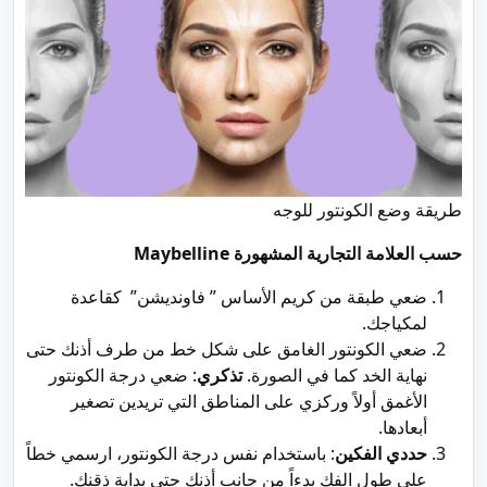
طريقة وضع الكونتور للوجه
حسب العلامة التجارية المشهورة Maybelline
ضعي طبقة من كريم الأساس ” فاونديشن” كقاعدة
لمكياجك.
ضعي الكونتور الغامق على شكل خط من طرف أذنك حتى
نهاية الخد كما في الصورة.
تذكري
: ضعي درجة الكونتور
الأغمق أولاً وركزي على المناطق التي تريدين تصغير
أبعادها.
حددي الفكين
: باستخدام نفس درجة الكونتور، ارسمي خطاً
على طول الفك بدءاً من جانب أذنك حتى بداية ذقنك.