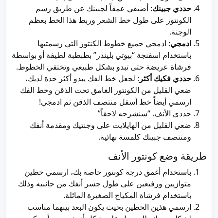
حددي جبينك
: أضيفي عمقاً لجبينك عن طريق رسم
الكونتور على طول خط الشعر وربط هذا الخط بعظم
الوجنة.
ادمجي
: ادمجي جميع خطوط الكنتور التي رسمتيها
باستخدام اسفنجة “بيوتي بليندر” بطبطبة لطيفة أو بواسطة
فرشاة عريضة حتى تبدو بشكل طبيعي وتختفي الخطوط.
حددي فكيك أكثر
: لجعل خط الفك يبدو أكثر حدة لديك،
ضعي القليل من الكونتور الغامق تحت الذقن وخط الفك
ارسمي أيضاً خط أسفل منتصف الذقن ثم ادمجي!
حددي الأنف. “سنشرحه لاحقاً”
ضعي القليل من الهايلايت على وجنتيك ومقدمة أنفك
ومنتصف جبينك كلمسة نهائية.
طريقة وضع كونتور الأنف
باستخدام أغمق درجة كونتور خاصة بك، ارسمي خطين
متوازيين ورفيعين على طول جسر أنفك من جانبيه وذلك
باستخدام فرشاة المكياج الصغيرة المائلة.
ارسمي هذين الخطين بحيث يكون البعد بينهما مناسب