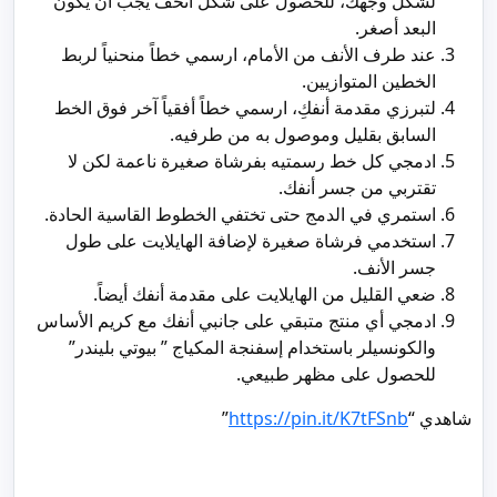
لشكل وجهك، للحصول على شكل أنحف يجب أن يكون
البعد أصغر.
عند طرف الأنف من الأمام، ارسمي خطاً منحنياً لربط
الخطين المتوازيين.
لتبرزي مقدمة أنفكِ، ارسمي خطاً أفقياً آخر فوق الخط
السابق بقليل وموصول به من طرفيه.
ادمجي كل خط رسمتيه بفرشاة صغيرة ناعمة لكن لا
تقتربي من جسر أنفك.
استمري في الدمج حتى تختفي الخطوط القاسية الحادة.
استخدمي فرشاة صغيرة لإضافة الهايلايت على طول
جسر الأنف.
ضعي القليل من الهايلايت على مقدمة أنفك أيضاً.
ادمجي أي منتج متبقي على جانبي أنفك مع كريم الأساس
والكونسيلر باستخدام إسفنجة المكياج ” بيوتي بليندر”
للحصول على مظهر طبيعي.
شاهدي “
https://pin.it/K7tFSnb
”