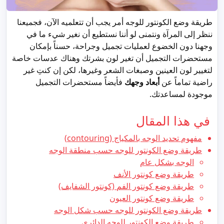
طريقة وضع الكونتور للوجه أمر يجب أن تتعلميه الآن، فجميعنا
ننظر إلى المرآة ونتمنى لو أننا نستطيع أن نغير شيء ما في
وجهنا دون الخضوع لعمليات تجميل وجراحة، حسناً بإمكان
مستحضرات التجميل أن تغير لون بشرتك وهناك عدسات خاصة
لتغيير لون العينين وصبغات الشعر وغيرها، لكن إن كنتِ غير
راضية تماماً عن
أبعاد وجهك
فأيضاً مستحضرات التجميل
موجودة لمساعدتك.
في هذا المقال
مفهوم تحديد الوجه بالمكياج (contouring)
طريقة وضع الكونتور للوجه حسب منطقة الوجه
الوجه بشكل عام
طريقة وضع كونتور الأنف
طريقة وضع كونتور الفم (كونتور الشفايف)
طريقة وضع كونتور العيون
طريقة وضع الكونتور للوجه حسب شكل الوجه
طريقة وضع الكونتور للوجه الدائري