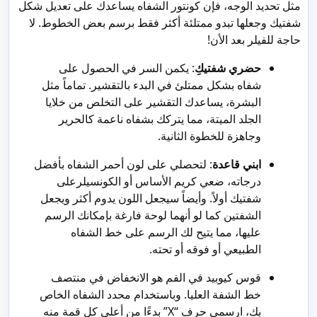
مثل تحديد الوجه، فإن كونتور الشفاه يساعدك على تعديل شكل
شفتيك وجعلها تبدو ممتلئة أكثر فقط برسم بعض الخطوط. لا
حاجة للفيلر بعد الأن!
حضري شفتيكِ
: يكمن السر في الحصول على
شفاه بشكل ممتلئ في البدء بالتقشير. تماماً مثل
البشرة، يساعدك التقشير على التخلص من خلايا
الجلد الميتة، مما يتركك بشفاه ناعمة كالحرير
وجاهزة للخطوة الثانية.
ابني قاعدة
: لتحصلي على لون أحمر الشفاه بأفضل
درجاته، ضعي كريم الأساس أو الكونسيلرعلى
شفتيك أولاً. وأيضاً سيجعل اللون يدوم أكثر ويجعل
الشفتين كما لو أنهما لوحة فارغة بإمكانك الرسم
عليها، مما يتيح لك الرسم على خط الشفاه
الطبيعي أو فوقه أو تحته.
قوس كيوبيد في الفم هو الانخفاض في منتصف
خط الشفة العليا. وباستخدام محدد الشفاه الخاص
بك، ارسمي حرف “X” بدءًا من أعلى كل قمة منه