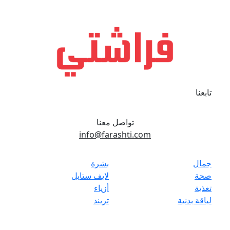
تابعنا
تواصل معنا
info@farashti.com
جمال
بشرة
صحة
لايف ستايل
تغذية
أزياء
لياقة بدنية
تريند