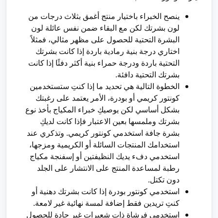
ينصح الخبراء باختيار منتج أغمق بثلاث درجات من
لون بشرتك لكن مع البقاء ضمن نفس عائلة لون
البشرة التحتية للحصول على مظهر مثالي، فمثلاً
اختاري درجة بنية رمادية باردة إذا كانت بشرتك
التحتية باردة ودرجة حمراء بنية أكثر دفئًا إذا كانت
بشرتك التحتية دافئة.
الخطوة التالية هي تحديد ما إذا كنتِ ستستخدمين
كونتور كريمي أو بودرة، الأمر يعتمد على رغبتك
بشكل أساسي لكن يوصيكِ خبراء المكياج بأخذ نوع
بشرتك وملمسها بعين الاعتبار فإذا كانت لديكِ
بشرة جافة استخدمي كونتور كريمي. وتذكري عند
استخدامك المنتجات السائلة أو الكريمية ومزجها،
استخدمي دفء يديك النظيفتين أو إسفنجة مكياج
رطبة لمساعدة المنتج على الانتشار على الجلد
دون تكتل.
استخدمي كونتور بودرة إذا كانت بشرتك دهنية أو
كنتِ تريدين فقط إضافة لمسة نهائية غير لامعة.
استخدمي فرشاة ذات شعيرات غير حادة للحصول