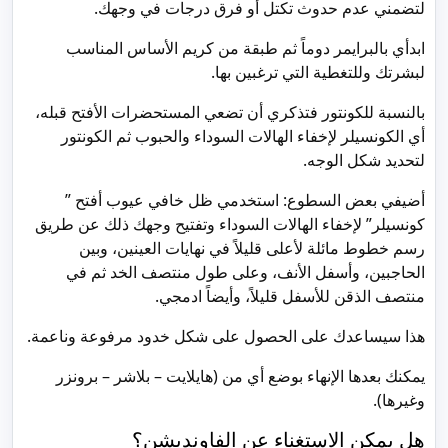
لتضمني عدم حدوث تكتل أو فرق درجات في وجهك.
ابدأي بالبرايمر دوماً ثم طبقة من كريم الأساس المناسب
لبشرتك وللتغطية التي ترغبين بها.
بالنسبة للكونتور فتذكري أن تضعي المستحضرات الأفتح قبله،
أي الكونسيلر لإخفاء الهالات السوداء والحبوب ثم الكونتور
لتحديد شكل الوجه.
أضيفي بعض السطوع: استخدمي ظل خافي عيوب أفتح ”
كونسيلر” لإخفاء الهالات السوداء وتفتيح وجهك ذلك عن طريق
رسم خطوط مائلة لأعلى قليلاً في نهايات العينين، وبين
الحاجبين، وأسفل الأنف، وعلى طول منتصف الخد ثم في
منتصف الذقن للأسفل قليلاً، وأيضاً ادمجي.
هذا سيساعدك على الحصول على شكل خدود مرفوعة وناعمة.
يمكنك بعدها الإنهاء بوضع أي من (هايلايت – بلاشر – برونزر
وغيرها).
هل يمكن الاستغناء عن الفاونديشن؟