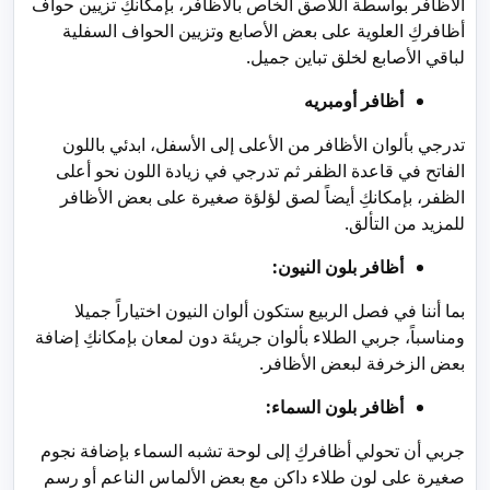
الأظافر بواسطة اللاصق الخاص بالأظافر، بإمكانكِ تزيين حواف
أظافركِ العلوية على بعض الأصابع وتزيين الحواف السفلية
لباقي الأصابع لخلق تباين جميل.
أظافر أومبريه
تدرجي بألوان الأظافر من الأعلى إلى الأسفل، ابدئي باللون
الفاتح في قاعدة الظفر ثم تدرجي في زيادة اللون نحو أعلى
الظفر، بإمكانكِ أيضاً لصق لؤلؤة صغيرة على بعض الأظافر
للمزيد من التألق.
أظافر بلون النيون:
بما أننا في فصل الربيع ستكون ألوان النيون اختياراً جميلا
ومناسباً، جربي الطلاء بألوان جريئة دون لمعان بإمكانكِ إضافة
بعض الزخرفة لبعض الأظافر.
أظافر بلون السماء:
جربي أن تحولي أظافركِ إلى لوحة تشبه السماء بإضافة نجوم
صغيرة على لون طلاء داكن مع بعض الألماس الناعم أو رسم