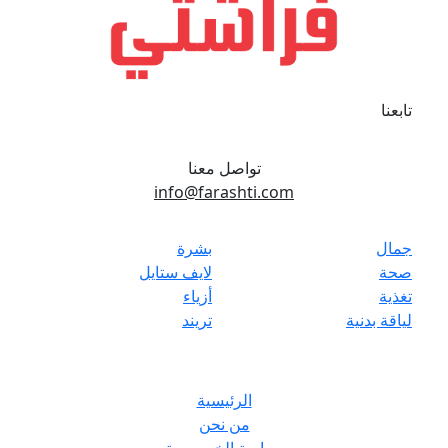
تابعنا
تواصل معنا
info@farashti.com
جمال
بشرة
صحة
لايف ستايل
تغذية
أزياء
لياقة بدنية
تريند
الرئيسية
من نحن
سياسة الخصوصية