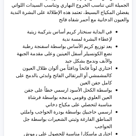
الجميلة التي تناسب الخروج النهاري وتناسب السيدات اللواتي
يفضلن المكياج البسيط، تعتمد هذه الإطلالة على البشرة الندية
والعيون الدخانية مع أحمر شفاه فاتح
في البداية سنختار كريم أساس بتركيبة زيتية
لإعطاء البشرة لمسة ندية
بعد توزيع كريم الأساس بواسطة اسفنجة رطبة
نضع الكونسيلر أسفل العينين وعلى مقدمة الجبهة
والأنف وندمج بشكل جيد
اختاري لوناً فاتحاً ودافئاً من ألوان ظلال العيون
كالمشمشي أو البرتقالي الفاتح وابدئي بالدمج على
كامل جفن العين
بواسطة الكحل الأسود ارسمي خطاً على جفن
العين العلوي وقومي بدمجه بواسطة فرشاة
مناسبة لتحصلي على مكياج دخاني
ارسمي حاجبيكِ بواسطة بودرة الحواجب واملئي
المناطق الفارغة وثبتي الشعيرات بواسطة جل
الحواجب
اختاري ماسكارا مناسبة للحصول على رموش