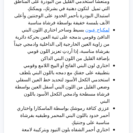
ومنعشاً استخدمي القليل من البودرة على المناطق
التي تميل لتكون دهنية في بشرتكِ، ويمكنكِ
استبدال البودرة بأحمر الخدود على الوجنتين وأعلى
الأنف بلمسة خفيفة بواسطة فرشاة مناسبة
لمكياج عيون
بسيط وساحر اختاري اللون البني
الدافئ وقومي بدمجه على ثنية العين بحركة دائرية
من زاوية العين الخارجية إلى الداخلية وادمجي جيداً
بفرشاة مناسبة، إذا أردتِ تعزيز اللون قومي
بإضافة القليل من اللون البني الداكن
اختاري لون البني الفاتح أو البيج اللامع وقومي
بتطبيقه على جفنكِ مع دمجه باللون البني بلطف
استخدمي الكحل الأسود لتحديد خط العين السفلي
وضعي القليل من اللون البني أسفل العين بواسطة
فرشاة مسطحة وادمجي الكحل الأسود باللون
البني
عززي كثافة رموشكِ بواسطة الماسكارا واختاري
أحمر خدود باللون البني المحمر وطبقيه بفرشاة
مناسبة على وجنتيكِ
اختاري أحمر الشفاه بلون النيود وبتركيبة لامعة