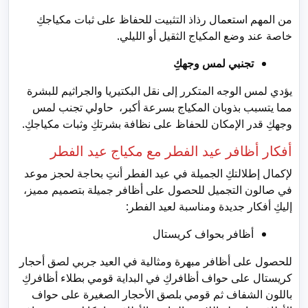
من المهم استعمال رذاذ التثبيت للحفاظ على ثبات مكياجكِ
خاصة عند وضع المكياج الثقيل أو الليلي.
تجنبي لمس وجهكِ
يؤدي لمس الوجه المتكرر إلى نقل البكتيريا والجراثيم للبشرة
مما يتسبب بذوبان المكياج بسرعة أكبر، حاولي تجنب لمس
وجهكِ قدر الإمكان للحفاظ على نظافة بشرتكِ وثبات مكياجكِ.
أفكار أظافر عيد الفطر مع مكياج عيد الفطر
لإكمال إطلالتكِ الجميلة في عيد الفطر أنتِ بحاجة لحجز موعد
في صالون التجميل للحصول على أظافر جميلة بتصميم مميز،
إليكِ أفكار جديدة ومناسبة لعيد الفطر:
أظافر بحواف كريستال
للحصول على أظافر مبهرة ومثالية في العيد جربي لصق أحجار
كريستال على حواف أظافركِ في البداية قومي بطلاء أظافركِ
باللون الشفاف ثم قومي بلصق الأحجار الصغيرة على حواف