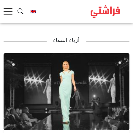
خطى
لى
لمحتوى
أزياء النساء