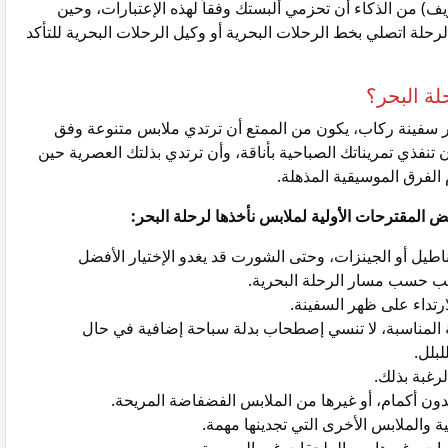
ف) من الذكاء أن تحزمي ألبستك وفقاً لهذه الإعتبارات، وحين
حلة اتصلي بخط الرحلات البحرية أو وكيل الرحلات البحرية للتأكد
لة البحر؟
 سفينة ركاب، يكون من الممتع أن ترتدي ملابس متنوعة وفق
ن تنفذي تمريناتك الصباحية بأناقة، وأن ترتدي بذلتك العصرية حين
 الفرق الموسيقية المذهلة.
عض المقترحات الأولية لملابس نأخذها لرحلة البحر:
طيل أو الجينزات، وحتى الشورت قد يغدو الإختيار الأفضل
سب حسب مسار الرحلة البحرية.
رتداء على ظهر السفينة.
 المناسبة، لا تنسي إصطحاب بدلة سباحة إضافية في حال
بلل.
رغبة بذلك.
ن أكمام، أو غيرها من الملابس الفضفاضة المريحة.
ة والملابس الأخرى التي تجدينها مهمة.