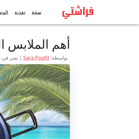
خطى
لى
صحة
تغذية
الوص
لمحتوى
أهم الملابس ا
بواسطة:
Sara Popfit
| نشر في: يوليو 