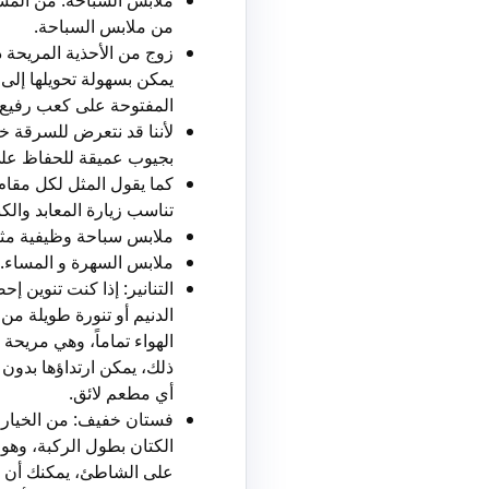
ملابس السباحة: من المس
من ملابس السباحة.
زوج من الأحذية المريحة 
يمكن بسهولة تحويلها إل
المفتوحة على كعب رفيع ب
لأننا قد نتعرض للسرقة 
بجيوب عميقة للحفاظ على
كما يقول المثل لكل مقا
تناسب زيارة المعابد وال
ملابس سباحة وظيفية مثل
ملابس السهرة و المساء.
التنانير:
إذا كنت تنوين إح
الدنيم أو تنورة طويلة من 
الهواء تماماً، وهي مريحة 
ذلك، يمكن ارتداؤها بدون
أي مطعم لائق.
فستان خفيف: من الخيارا
الكتان بطول الركبة، وهو
على الشاطئ، يمكنك أن تأخ