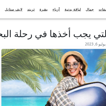
فات
جمال
لياقة بدنية
أزياء
بشرة
تريند
لايف ستايل
لتي يجب أخذها في رحلة البح
6, 2023