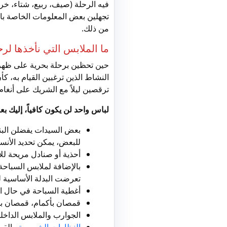
فيه الرحلة (صيف، ربيع، شتاء، خري
تجهلين بعض المعلومات الخاصة بالر
من ذلك.
ما الملابس التي نأخذها لرح
حين تحظين برحلة بحرية على ظهر
النشاط الذين ترغبين القيام به، كأ
ترقصين ليلاً مع الشريك على أنغام
لباس واحد لن يكون كافياً، إليك ب
بعض السيدات يفضلن البنا
للبعض، يمكن تحديد الأن
أحذية أو صنادل مريحة للا
بالإضافة لملابس السباحة
تعرضت البدلة الأساسية لل
أغطية السباحة في حال ال
قمصان بأكمام، قمصان بدو
الجوارب والملابس الداخلي