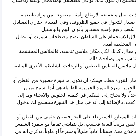
تحسن أن يكون لديك نوعان منفصلان ومندمجان وشبه رياضيان
ذات نعال منخفضة الارتفاع وأنيقة مصنوعة من مواد طبيعية،
ى صندل للتجول في جميع الظروف، وفي المساء اختاري الصنادل
كعب رفيع بإصبع مستدير بألوان البيج والباستيل.
خلال الاستجمام على الشاطئ ننصح بإصطحاب شورت أو بنطال
 المحفظة آمنة.
م مقال، كذلك لكل مكان ملابس تناسبه، فالملابس المحتشمة
كنائس، حين يصادفك ذلك.
 ملابس الغطس للغطس أو الرحلات الشاطئية الأخرى المائية.
ضار التنورة معك، فيمكن أن تكون إما تنورة قصيرة من القطن أو
الحرير، ميزة التنورة الحريرية الطويلة هي أنها تسمح بمرور
جداً، ولا تحتاج إلى التفكير في كيفية الجلوس والانحناء وما إلى
 كعب، بالإضافة إلى أنه في مثل هذا التنورة سيسمح لك بدخول
ت الممتازة للاسترخاء على البحر فستان خفيف من القطن أو
 ليس مريحاً للغاية فحسب، بل يتماشى تماماً مع سمرة الشمس
ذي معك فستاناً عادياً طويلاً ومشرقاً أو ملوناً، تذكري أنه في