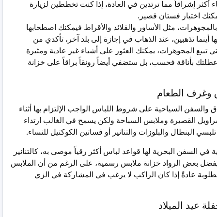
ء أكثر إشراقاً مما ترتدين في العادة، إذا كنت تخططين لزيارة
كنك اختيار فستان قصير.
 بالمجوهرات، مثل الأساور والقلائد والأقراط فيمكنك اصطحابها
أينما تذهبين، عند الذهاب في إجازة إلى بلد آخر، تأكدي من
لتي تبيع المجوهرات، يمكنك العثور على أشياء غير عادية ومثيرة
طلتك بأناقة فحسب، بل ستضفي أيضاً رونقاً براقاً على خزانة
ق وغرف الطعام
 والسفن السياحية على شروط اللباس الواجب الإلتزام بها أثناء
لسراويل القصيرة وملابس السباحة ولكن يسمح في الغالب ارتداء
بسي البنطال والبلوزات والتنانير أو فساتين الكوكتيل للنساء.
ة في السفن البحرية لها قواعد لباس أكثر رقياً موصى به، كالتنانير
ء، يفضل بعض الرواد خزانة ملابس رسمية، على الرغم من أن الملابس
وبة عادةً إذا كان الراكب لا يرغب في المشاركة في الزي
لة عيد الميلاد