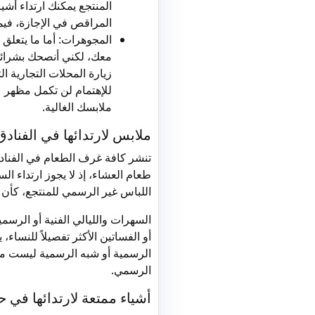
المنتجع يمكنك ارتداء أشيا
المراقص في الإجازة، فيم
المجوهرات:
أما ما يتعلق
معك، لكني أنصحك بشرائها 
زيارة المحلات التجارية ا
للإهتمام لن تكمل مظهر ع
ملابسك الغالية.
ملابس لارتدائها في الفناد
تنشر كافة غرف الطعام في الفنادق
طعام العشاء، إذ لا يجوز ارتداء ا
اللباس غير الرسمي للمنتجع، كأن تل
السهرات والليالي الفنية أو الرسمي
أو الفساتين الأكثر تفصيلاً للنسا
الرسمية أو شبه الرسمية ليست مطل
الرسمي.
أشياء ممتعة لارتدائها في حف