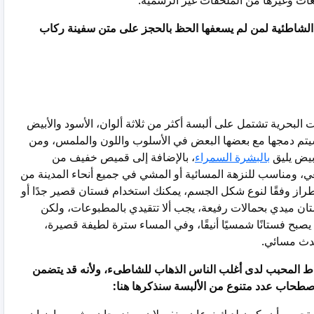
ات وغيرها من الملحقات غير الرسمية.
الشاطئية لمن لم يسعفها الحظ بالحجز على متن سفينة ركاب
البحرية تشتمل على ألبسة أكثر من ثلاثة ألوان، الأسود والأبيض
يتم دمجها مع بعضها البعض في الأسلوب واللون والملمس، ومن
أبيض يليق
بالبشرة السمراء
، بالإضافة إلى قميص خفيف من
ي، ومناسب للنزهة المسائية أو المشي في جميع أنحاء المدينة من
راز وفقًا لنوع شكل الجسم، يمكنك استخدام فستان قصير جدًا أو
ان ميدي بحمالات رفيعة، يجب ألا تتقيدي بالمطبوعات، ولكن
يصبح فستانًا شمسيًا أنيقًا، وفي المساء سترة لطيفة قصيرة،
حدث مسائي.
ط المحبب لدى أغلب الناس الذهاب للشاطىء، ولأنه قد يتضمن
 اصطحاب عدد متنوع من الألبسة سنذكرها هنا: