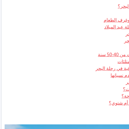
لبحر؟
 وغرف الطعام
ة عيد الميلاد
ر
حر
50 سنة
تلئات
ية في رحلة البحر
 نسيانها
ر
ت؟
حة؟
أم شتوي؟