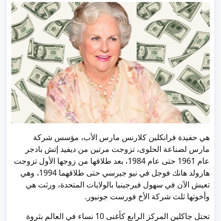
هي حفيدة فرانكلين كلارنس مارس الأب، مؤسس شركة
مارس لصناعة الحلوى، تزوجت مرتين من ديفيد إتش بادجر
عام 1961 حتى عام 1984، بعد طلاقها من زوجها الأول تزوجت
هارولد هانك فوجل في نيو جيرسي حتى طلاقهما 1994، وهي
تعيش الآن في سهول فيرجينيا بالولايات المتحدة، ورثت هي
وأخوتها ثلث شركة الأخ فورست جونيور.
تحتل جاكلين المركز الرابع كأغنى 10 نساء في العالم بثروة