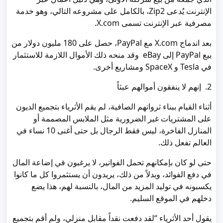
الإنترنت يُدعى Zip2، بالكامل على مشروعه التالي، وهو خدمة
مصرفية عبر الإنترنت تسمى X.com.
بعد اندماج X.com مع PayPal، حصل على 180 مليون دولار من
بيع PayPal إلى eBay وقد منحه ذلك الأموال اللازمة للاستثمار
في Tesla و SpaceX ومشاريع أخرى.
2. إنهم لا ينفقون أموالهم عبثاً
أثناء القيام ببناء ثرواتهم الصافية، لم يقم الأثرياء بتجميع الديون
على المشتريات غير الضرورية مثل الملابس المصممة أو
المنازل الفاخرة، ليس فقط الرجال بل حتى أغنى 10 نساء في
العالم تفعل ذلك.
حتى لو كان بإمكانهم تحمل الفواتير، لا يرغبون في إضاعة المال
في دفع الفوائد، وبدلاً من ذلك، يريدون أن يستثمروا كل ما كانوا
يكسبونه في توليد المزيد من المال، بالنسبة لهم، هذا يضع
دخلهم في الموقع السليم.
يقول أحد الأثرياء “لقد دفعت نقداً مقابل منزلي، ولم أقم بتجميع