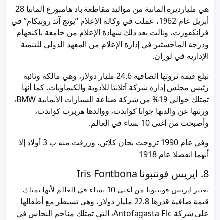
هي مليارديرة ألمانية من مواليد مقاطعة باد هامبورغ ألمانيا 28
أبريل عام 1962، عملت في وكالة الإعلام “يونج آند روبيكام” في
فرانكفورت، ونالت بعد ذلك شهادة الإعلام من جامعة باكنجهام
ودرجة الماجستير في إدارة الإعلام من المعهد الدولي للتنمية
الإدارية في لوزان.
تبلغ قيمة ثروتها الصافية 24.6 مليار دولار، وهي مالكة ونائبة
رئيس مجلس إدارة شركة أتلانتا للأدوية والكيماويات. كما أنها
تمتلك حوالي 19% من شركة صناعة السيارات الألمانية BMW،
ورثتها عن والدتها جوانا كواندت، ووالدها هربرت كواندت،
وأصبحت من أغنى 10 نساء في العالم.
وفي عام 1990 تزوجت بجان كلاتن، ورزقت منه ب 3 أولاد إلا
أنهما انفصلا عام 1918.
8. ايريس فونتبونا Iris Fontbona
تعتبر ايريس فونتبونا من أغنى 10 نساء في العالم لأنها تمتلك
قيمة صافية قدرها 22.8 مليار دولار، وهي تسيطر مع أطفالها
على شركة Antofagasta Plc، التي تمتلك مناجم النحاس في