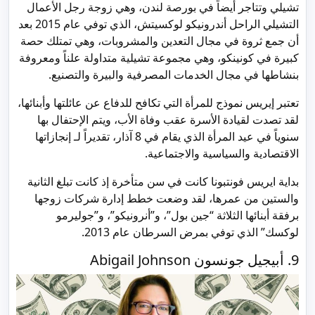
تشيلي وتتاجر أيضاً في بورصة لندن، وهي زوجة رجل الأعمال
التشيلي الراحل أندرونيكو لوكسيتش، الذي توفي عام 2015 بعد
أن جمع ثروة في مجال التعدين والمشروبات، وهي تمتلك حصة
كبيرة في كونينكو، وهي مجموعة تشيلية متداولة علناً ومعروفة
بنشاطها في مجال الخدمات المصرفية والبيرة والتصنيع.
تعتبر إيريس نموذج للمرأة التي تكافح للدفاع عن عائلتها وأبنائها،
لقد تصدت لقيادة الأسرة عقب وفاة الأب، ويتم الإحتفال بها
سنوياً في عيد المرأة الذي يقام في 8 آذار، تقديراً لـ إنجازاتها
الاقتصادية والسياسية والاجتماعية.
بداية ايريس فونتبونا كانت في سن متأخرة إذ كانت تبلغ الثانية
والستين من عمرها، لقد وضعت خطط إدارة شركات زوجها
برفقة أبنائها الثلاثة “جين بول”، و”أنرونيكو”، و”جوليرمو
لوكسك” الذي توفي بمرض السرطان عام 2013.
9. أبيجيل جونسون Abigail Johnson