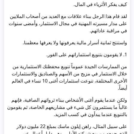
كيف يفكر الأثرياء في المال.
لقد قام هذا الرجل ببناء علاقات مع العديد من أصحاب الملايين
على مدار مسيرته المهنية في مجال الاستثمار، وأمضى سنوات
في مراقبة عاداتهم.
واستنتج ثمانية أسرار مالية يعرفونها ولا يعرفها معظمنا.
1. لا يقومون بتنويع استثماراتهم على الفور.
من الممارسات الجيدة عموماً تنويع محفظتك الاستثمارية من
خلال الاستثمار في مزيج من الأسهم والصناديق والاستثمارات
الأخرى المختلفة، تنوعت استثمارات أغنى 10 نساء في العالم
أيضاً.
ولكن عندما يقوم أغنى الأشخاص ببناء ثرواتهم الصافية، فإنهم
غالباً ما يستثمرون كل شيء في مشاريعهم الخاصة، ثم يقومون
بالتنويع عندما يبدأون في كسب المزيد.
على سبيل المثال، راهن إيلون ماسك بمبلغ 22 مليون دولار
الذي جمعه من بيع شركته الأولى، وهي دليل أعمال عبر