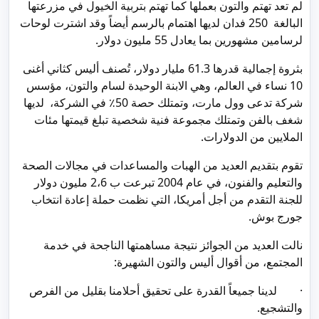
لم تعد تهتم والتون بعملها كما تهتم بتربية الخيول في مزرعتها
البالغة 250 فدان لديها اهتمام بالرسم أيضاً وقد اشترت لوحات
لرسامين مشهورين بما يعادل 55 مليون دولار.
بثروة إجمالية قدرها 61.3 مليار دولار، تُصنف أليس كثاني أغنى
10 نساء في العالم، وهي الابنة الوحيدة لسام والتون، مؤسس
شركة تدعى وول مارت، وتمتلك حصة 50٪ في الشركة، لديها
شغف بالفن وتمتلك مجموعة فنية شخصية تبلغ قيمتها مئات
الملايين من الدولارات.
تقوم بتقديم العديد من الهبات والمساعدات في مجالات الصحة
والتعليم والفنون، في عام 2004 تبرعت ب 2،6 مليون دولار
للجنة التقدم من أجل أمريكا، التي نظمت حملة إعادة انتخاب
جورج بوش.
نالت العديد من الجوائز نتيجة مساهمتها الناجحة في خدمة
المجتمع، من أقوال أليس والتون الشهيرة:
· لدينا جميعاً القدرة على تحقيق أحلامنا بقليل من الفرص
والتشجيع.