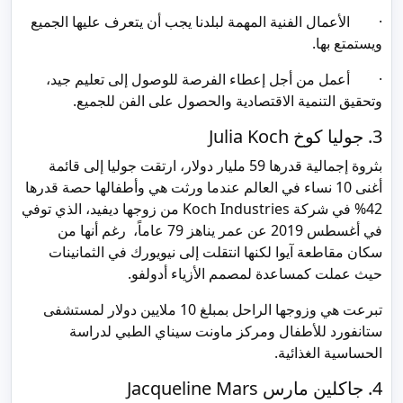
· الأعمال الفنية المهمة لبلدنا يجب أن يتعرف عليها الجميع
ويستمتع بها.
· أعمل من أجل إعطاء الفرصة للوصول إلى تعليم جيد،
وتحقيق التنمية الاقتصادية والحصول على الفن للجميع.
3. جوليا كوخ Julia Koch
بثروة إجمالية قدرها 59 مليار دولار، ارتقت جوليا إلى قائمة
أغنى 10 نساء في العالم عندما ورثت هي وأطفالها حصة قدرها
42% في شركة Koch Industries من زوجها ديفيد، الذي توفي
في أغسطس 2019 عن عمر يناهز 79 عاماً، رغم أنها من
سكان مقاطعة آيوا لكنها انتقلت إلى نيويورك في الثمانينات
حيث عملت كمساعدة لمصمم الأزياء أدولفو.
تبرعت هي وزوجها الراحل بمبلغ 10 ملايين دولار لمستشفى
ستانفورد للأطفال ومركز ماونت سيناي الطبي لدراسة
الحساسية الغذائية.
4. جاكلين مارس Jacqueline Mars