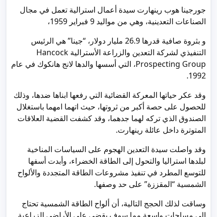
جورجينا هوب رينهارت سيدة أعمال استرالية تعمل في مجال
الصناعات التعدينية، وهي من مواليد 9 فبراير 1959،
و بثروة صافية قدرها 26.9 مليار دولار، “جينا” هي الرئيس
التنفيذي لشركة التعدين والزراعة الأسترالية Hancock
Prospecting Group، التي أسسها والدها لانج هانكوك في عام
1992.
وقد عكر حياتها المعركة القضائية التي رفعها ابناها ضدها، وذلك
للحصول على حصة أكبر من ثروتها، حيث اتهما امهما باستغلال
الصندوق الذي تركه لهما جدهما، وقد كشفت القضية العلاقات
المتوترة داخل عائلة رينهارت.
وقد واصلت سيدة التعدين الهجوم على السياسات المناخية
لبلدها استراليا والتحول إلى الطاقة الخضراء، وأبدت أسفها
للتوسع المطرد في تنفيذ مشروعات الطاقة المتجددة والألواح
الشمسية “المقززة” على حد وصفها.
وساقت لذلك الحجج التالية، أن ألواح الطاقة الشمسية تحتاج
إلى مساحات واسعة مما سوف يقضي على الأراضي الزراعية