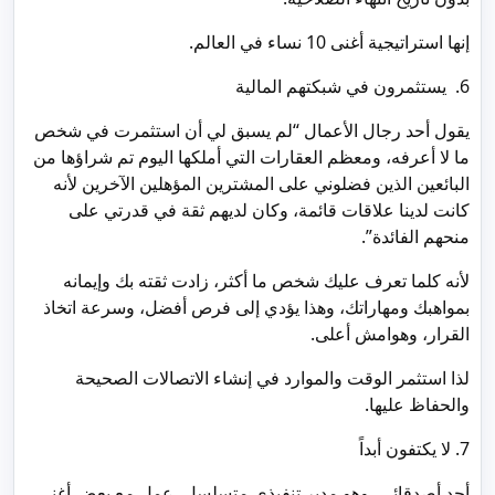
إنها استراتيجية أغنى 10 نساء في العالم.
6. يستثمرون في شبكتهم المالية
يقول أحد رجال الأعمال “لم يسبق لي أن استثمرت في شخص
ما لا أعرفه، ومعظم العقارات التي أملكها اليوم تم شراؤها من
البائعين الذين فضلوني على المشترين المؤهلين الآخرين لأنه
كانت لدينا علاقات قائمة، وكان لديهم ثقة في قدرتي على
منحهم الفائدة”.
لأنه كلما تعرف عليك شخص ما أكثر، زادت ثقته بك وإيمانه
بمواهبك ومهاراتك، وهذا يؤدي إلى فرص أفضل، وسرعة اتخاذ
القرار، وهوامش أعلى.
لذا استثمر الوقت والموارد في إنشاء الاتصالات الصحيحة
والحفاظ عليها.
7. لا يكتفون أبداً
أحد أصدقائي، وهو مدير تنفيذي متسلسل، عمل مع بعض أغنى