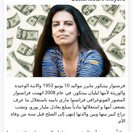
فرنسواز بيتنكور مايرز مواليد 10 يونيو 1953 والابنة الوحيدة
والوريثة لأمها ليليان بيتنكور، في عام 2008 اتهمت فرانسواز
المصور الفوتوغرافي فرانسوا ماري بانييه باستغلال ما عرف
بضعف أمها و استغلالها مادياً بمبلغ يعادل مليار يورو، ونشب
نزاع كبير بينها وبين والدتها إنتهى إلى الصلح قبل سنة من وفاة
الأم.