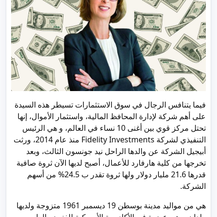
فيما يتنافس الرجال في سوق الاستثمارات تسيطر هذه السيدة
على أهم شركة لإدارة المحافظ المالية، واستثمار الأموال، إنها
تحتل مركز قوي بين أغنى 10 نساء في العالم، و هي الرئيس
التنفيذي لشركة Fidelity Investments منذ عام 2014، ورثت
أبيجيل الشركة عن والدها الراحل نيد جونسون الثالث، وبعد
تخرجها من كلية هارفارد للأعمال، أصبح لديها الآن ثروة صافية
قدرها 21.6 مليار دولار ولها ثروة تقدر ب 24.5% من أسهم
الشركة.
هي من مواليد مدينة بوسطن 19 ديسمبر 1961 متزوجة ولديها
ولدان، وهي عضوة في الأكاديمية الأمريكية للفنون والعلوم.