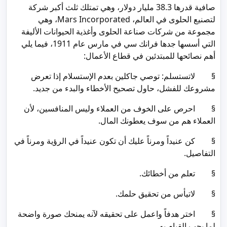
صافية قدرها 38.3 مليار دولار، وهي تمتلك ثلث أكبر شركة
لتصنيع الحلوى في العالم، Mars Incorporated، وهي
مجموعة من شركات صناعة الحلوى وأغذية الحيوانات الأليفة
التي أسسها جدها فرانك سي في مارس عام 1911، فيما يلي
أهم نصائحها للمبتدئين في قطاع الأعمال:
§ لاتستسلم: توصي جاكلين بعدم الإستسلام إذا تعرض
مشروعك للفشل، حاول تصحيح الأخطاء والبدء من جديد.
§ احرص على الخوف من العملاء وليس المنافسين، لأن
العملاء هم من سوف يعطونك المال.
§ كن عنيداً ومرناً عليك أن تكون عنيداً في الرؤية ومرناً في
التفاصيل.
§ تعلم من أخطائك.
§ لاتيأس من تحقيق حلمك.
§ اختر هدفاً واعمل على تحقيقه لآنه يمنحك صورة واضحة
لما يجب القيام به.