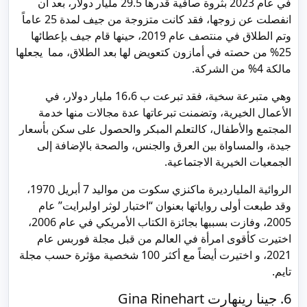
في عام 2023 بثروة صافية قدرها 29.5 مليار دولار، بعد أن
انفصلت عن زوجها، فقد كانت متزوجة من جيف لمدة 25 عاماً
وتم الطلاق في منتصف عام 2019، حينها قام جيف بإعطائها
25% من حصته في أمازون كتعويض لها بعد الطلاق، مما يجعلها
مالكة 4% من الشركة.
وهي متبرعة سخية، فقد تبرعت ب 16،6 مليار دولار، في
الأعمال الخيرية، وتضمنت تبرعاتها عدة مجالات منها خدمة
المجتمع والأطفال، كالتعلم المبكر والحصول على سكن بأسعار
جيدة، والمساواة بين العرق والجنس، والصحة بالإضافة إلى
الجمعيات الخيرية الاجتماعية.
الروائية المليارديرة ماكنزي سكوت من مواليد 7 أبريل 1970،
وقد طبعت أولى رواياتها بعنوان “اختبار لوثر اولبرايت” عام
2005، وفازت بسببها بجائزة الكتاب الأمريكي في عام 2006،
اختيرت كأقوى امرأة في العالم من قبل مجلة فوربس عام
2021، و اختيرت أيضاً مع أكثر 100 شخصية مؤثرة حسب مجلة
تايم.
6. جينا رينهارت Gina Rinehart