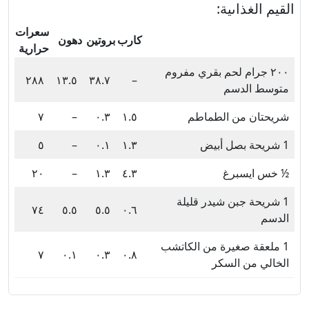
القيم الغذاىية:
سعرات
كارب
بروتين
دهون
حرارية
٢٠٠ جرام لحم بقري مفروم
٢٨٨
١٣.٥
٣٨.٧
–
متوسط ​​الدسم
شريحتان من الطماطم
١.٥
٠.٣
–
٧
1 شريحة بصل أبيض
١.٣
٠.١
–
٥
½ خس ايسبرغ
٤.٣
١.٣
–
٢٠
1 شريحة جبن شيدر قليلة
٧٤
٥.٥
٥.٥
٠.٦
الدسم
1 ملعقة صغيرة من الكاتشب
٧
٠.١
٠.٣
٠.٨
الخالي من السكر