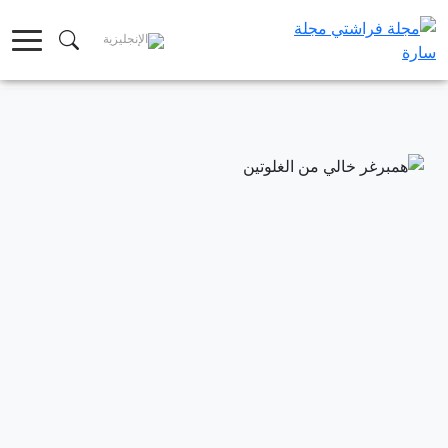
خطى
لى
لمحتوى