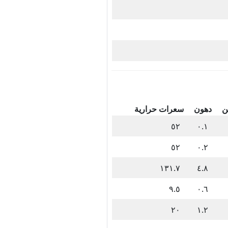
ن
دهون
سعرات حرارية
٥٢
٠.١
٥٢
٠.٢
١٣١.٧
٤.٨
٩.٥
٠.٦
٢٠
١.٢