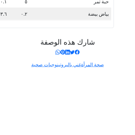
حبة تمر
٥
٠.١
بياض بيضة
٠.٢
٣.٦
شارك هذه الوصفة
صحة المرأة
غني بالبروتين
وجبات صحية