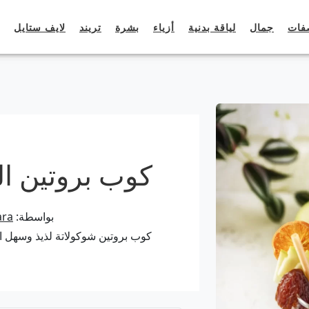
فات
جمال
لياقة بدنية
أزياء
بشرة
تريند
لايف ستايل
كوب بروتين ال
بواسطة:
ara
كوب بروتين شوكولاتة لذيذ وسهل ا