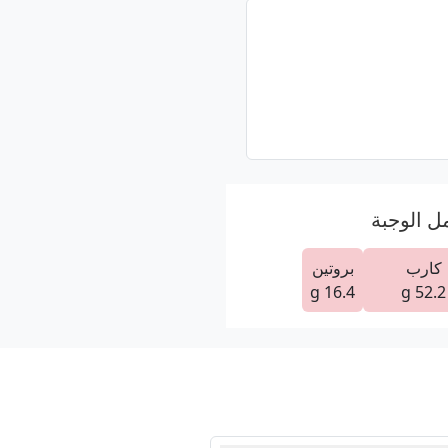
مل الوجبة
كارب
بروتين
16.4 g
52.2 g