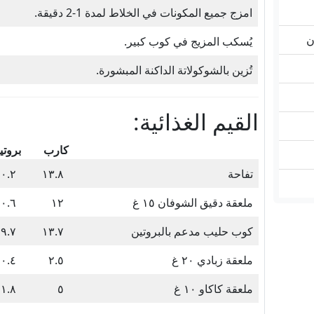
امزج جميع المكونات في الخلاط لمدة 1-2 دقيقة.
يُسكب المزيج في كوب كبير.
تُزين بالشوكولاتة الداكنة المبشورة.
القيم الغذائية:
كارب
بروتي
تفاحة
١٣.٨
٠.٢
ملعقة دقيق الشوفان ١٥ غ
١٢
٠.٦
كوب حليب مدعم بالبروتين
١٣.٧
٩.٧
ملعقة زبادي ٢٠ غ
٢.٥
٠.٤
ملعقة كاكاو ١٠ غ
٥
١.٨