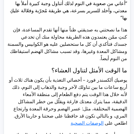
“أعاني من صعوبة في النوم لذلك أتناول وجبة كبيرة أملأ بها
معدتي، وأخلد للسرير بسرعة، هي طريقة مُجرّبة وفعّالة عليكِ
بها”
هذا ما نصحتني به صديقتي ظناً منها أنها تقدم المساعدة، فإن
كنتِ ممّن يعتمدون هذه الطريقة محاولة منك أن تخدعي
جسدك فتأكدي أن كل ما ستحصلين عليه هو الكوابيس والسمنة
ومشاكل المعدة وغيرها، وقد تسبب مشاكل الهضم استيقاظك
من النوم أيضاً.
ما الوقت الأمثل لتناول العشاء؟
يوصيكِ ألكسندر فورد – أخصائي التغذية بأن يكون هناك ثلاث أو
أربع ساعات ما بين تناولك لآخر وجبة والذهاب إلى النوم، ذلك
لأنه خلال هذا الوقت يتم دفع الطعام إلى منطقة الأمعاء
الدقيقة، مما يترك معدتك فارغة ويقلّل من خطر المشاكل
الهضمية المختلفة، مثل: عسر الهضم وحرقة المعدة وارتجاع
المري، و بالتالي نكون قد حافظنا على صحتنا و حاربنا الأرق.
اطلعي على
الوصفات الصحية