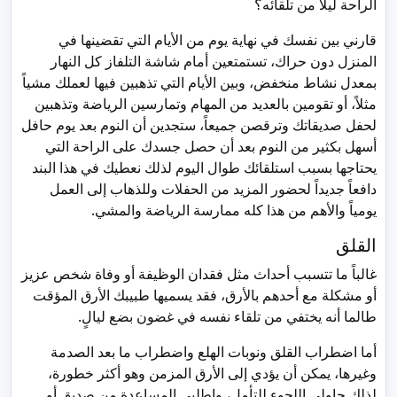
الراحة ليلاً من تلقائه؟
قارني بين نفسك في نهاية يوم من الأيام التي تقضينها في
المنزل دون حراك، تستمتعين أمام شاشة التلفاز كل النهار
بمعدل نشاط منخفض، وبين الأيام التي تذهبين فيها لعملك مشياً
مثلاً، أو تقومين بالعديد من المهام وتمارسين الرياضة وتذهبين
لحفل صديقاتك وترقصن جميعاً، ستجدين أن النوم بعد يوم حافل
أسهل بكثير من النوم بعد أن حصل جسدك على الراحة التي
يحتاجها بسبب استلقائك طوال اليوم لذلك نعطيك في هذا البند
دافعاً جديداً لحضور المزيد من الحفلات وللذهاب إلى العمل
يومياً والأهم من هذا كله ممارسة الرياضة والمشي.
القلق
غالباً ما تتسبب أحداث مثل فقدان الوظيفة أو وفاة شخص عزيز
أو مشكلة مع أحدهم بالأرق، فقد يسميها طبيبك الأرق المؤقت
طالما أنه يختفي من تلقاء نفسه في غضون بضع ليالٍ.
أما اضطراب القلق ونوبات الهلع واضطراب ما بعد الصدمة
وغيرها، يمكن أن يؤدي إلى الأرق المزمن وهو أكثر خطورة،
لذلك حاولي اللجوء للتأمل، واطلبي المساعدة من صديق أو