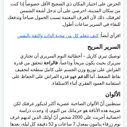
الحرص على اختيار المكان ذي الضجيج الأقل خصوصاً إذا كنت
من سكان المدينة، احرصي على أن تدخل أشعة الشمس
لغرفتك، ذلك لأن الغرف المعتمة تسبب الخمول صباحاً وتدفعك
للبقاء في السرير ساعات أطول.
اقرأي أيضاً:
كيف نتعلم كل من محبة الذات والثقة بالنفس
السرير المريح
توصيكِ تيري كاريل – أخصّائية النوم السريري أن تختاري
سريرك بحيث يكون مريحاً وداعماً،
فالراحة
تتحقق من قدرة
الفراش على توزيع وزن الجسم على كامل سطحه لتخفيف
نقاط الضغط، أما
الدعم
فهو قدرة الفراش على الحفاظ على
استقامة العمود الفقري أثناء الاستلقاء.
الألوان
ستظنين أنّ الألوان الصاخبة عصرية أكثر لديكور غرفتك لكن
ضريبة هذه الأناقة هو حرمانك من النوم، إذ وجدت دراسة
احصائية أجريت على 2000 شخص أنّ أولئك الذين لديهم غرف
نوم زرقاء ينامون بمعدل 7 ساعات و 52 دقيقة كل ليلة، بعدها