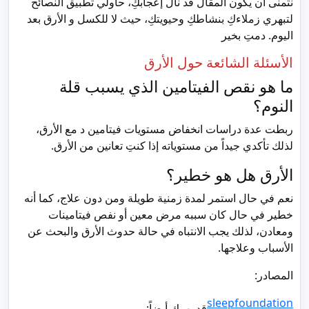
نتمنى أن يكون المقال قد نال إعجابكِ، حاولي تطبيق النصائح
لتبهري زملاءكِ بنشاطكِ وحيويتكِ، حيث لا للكسل و الأرق بعد
اليوم. دمتِ بخير
الأسئلة الشائعة حول الأرق
ما هو نقص الفيتامين الذي يسبب قلة
النوم؟
ربطت عدة دراسات انخفاض مستويات فيتامين د مع الأرق،
لذلك تأكدي جيداً من مستوياته إذا كنتِ تعانين من الأرق.
الأرق هل هو خطير؟
نعم في حال استمر لمدة زمنية طويلة ومن دون علاج، كما أنه
خطير في حال كان سببه مرض معين أو نفص فيتامينات
ومعادن، لذلك يجب الانتباه في حالة حدوث الأرق والبحث عن
الأسباب وعلاجها.
المصادر:
sleepfoundation
قد يهمك أيضاً: