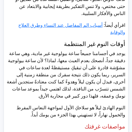
حتى مختص، ولا تنسِ التفكير بطريقة إيجابية والابتعاد عن
الناس والأفكار السلبية.
اقرأي أيضاً:
أسباب الم المفاصل عند النساء وطرق العلاج
والوقاية
أوقات النوم غير المنتظمة
يوجد في أجسامنا جميعاً ساعة بيولوجية غير مادية، وهي ساعة
دقيقة جداً، أنصحك بعدم العبث معها، لماذا؟ لأن ساعة بيولوجية
مشوّشة قادرة على أن تبقيكِ مستيقظةً لعدة ساعات في
السرير، ربما يكون ذلك نتيجة سفرك من منطقة زمنية إلى
أخرى، فبدل أن يكون ليلاً وهدوءً كما كنت معتادةً ستجدين أشعة
الشمس تتسرّب من النافذة، لذلك اهتمي جيداً بموعد ساعات
نومكِ وعمقه، فلهذا دور كبير في محاربة الأرق.
النوم الهادئ ليلاً هو سلاحكِ الأول لمواجهة النعاس المفرط
والخمول نهاراً، لا تستهيني بهذا الجزء من يومك أبداً.
مواصفات غرفتك