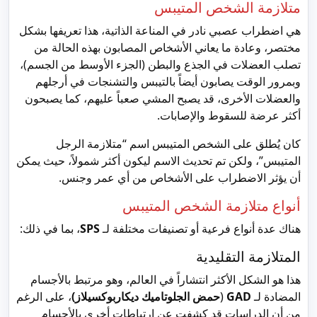
متلازمة الشخص المتيبس
هي اضطراب عصبي نادر في المناعة الذاتية، هذا تعريفها بشكل
مختصر، وعادة ما يعاني الأشخاص المصابون بهذه الحالة من
تصلب العضلات في الجذع والبطن (الجزء الأوسط من الجسم)،
وبمرور الوقت يصابون أيضاً بالتيبس والتشنجات في أرجلهم
والعضلات الأخرى، قد يصبح المشي صعباً عليهم، كما يصبحون
أكثر عرضة للسقوط والإصابات.
كان يُطلق على الشخص المتيبس اسم “متلازمة الرجل
المتيبس”، ولكن تم تحديث الاسم ليكون أكثر شمولاً، حيث يمكن
أن يؤثر الاضطراب على الأشخاص من أي عمر وجنس.
أنواع متلازمة الشخص المتيبس
هناك عدة أنواع فرعية أو تصنيفات مختلفة لـ
SPS
، بما في ذلك:
المتلازمة التقليدية
هذا هو الشكل الأكثر انتشاراً في العالم، وهو مرتبط بالأجسام
المضادة لـ
GAD
(
حمض الجلوتاميك
ديكاربوكسيلاز)
، على الرغم
من أن الدراسات قد كشفت عن ارتباطات أخرى بالأجسام