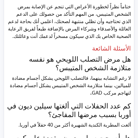
ختاماً نظراً لخطورة الأعراض التي تنجم عن الإصابة بمرض
الشخص المتيبس، من المهم التأكد من حصولك على الدعم
الذي تحتاجيه وأن تظلي منتبهة لصحتك، اعلمي أنك بحاجة لدعم
العائلة والأصدقاء وشركاء المرض بالإضافة طبعاً لفريق الرعاية
الصحية الخاص بك الذي سيكون مسخراً لدعمك أنت وعائلتك.
الأسئلة الشائعة
هل مرض التصلب اللويحي هو نفسه
متلازمة الشخص المتيبس؟
لا رغم التشابه بينهما، فالتصلب اللويحي يشكل أجسام مضادة
للميالين، بينما متلازمة الشخص المتيبس يشكل أجسام مضادة
لتهاجم مركب GAD
.
كم عدد الحفلات التي ألغتها سيلين ديون في
أوربا بسبب مرضها المفاجئ؟
ألغت المطربة الكندية الشهيرة أكثر من 40 حفلاً في أوربا.
هل أصبحت سيلين ديون مقعدة على كرسي