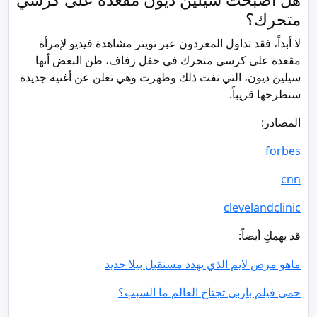
متحرك؟
لا أبداً، فقد تداول المغردون عبر تويتر مشاهدة فيديو لإمرأة
مقعدة على كرسي متحرك في حفل زفاف، ظن البعض أنها
سيلين ديون، التي نفت ذلك وظهرت وهي تعلن عن أغنية جديدة
ستطرحها قريباً.
المصادر:
forbes
cnn
clevelandclinic
قد يهمكِ أيضاً:
ماهو مرض لايم الذي يهدد مستقبل بيلا حديد
حمى فيلم باربي تجتاح العالم ما السبب؟