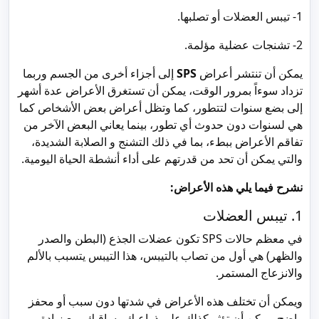
1- تيبس العضلات أو تصلبها.
2- تشنجات عضلية مؤلمة.
يمكن أن تنتشر أعراض
SPS
إلى أجزاء أخرى من الجسم وربما
تزداد سوءاً بمرور الوقت، يمكن أن تستغرق الأعراض عدة أشهر
إلى بضع سنوات لتتطور، كما وتظل أعراض بعض الأشخاص كما
هي لسنوات دون حدوث أي تطور، بينما يعاني البعض الآخر من
تفاقم الأعراض ببطء، بما في ذلك التشنج و الصلابة الشديدة،
والتي يمكن أن تحد من قدرتهم على أداء أنشطة الحياة اليومية.
نشرح فيما يلي هذه الأعراض:
1. تيبس العضلات
في معظم حالات SPS تكون عضلات الجذع (البطن والصدر
والظهر) هي أول من تصاب بالتيبس، هذا التيبس يتسبب بالألم
والانزعاج المستمر.
ويمكن أن تختلف هذه الأعراض في شدتها دون سبب أو محفز
واضح، يمكن أن تؤثر كذلك على ذراعيك وساقيك، مع زيادة