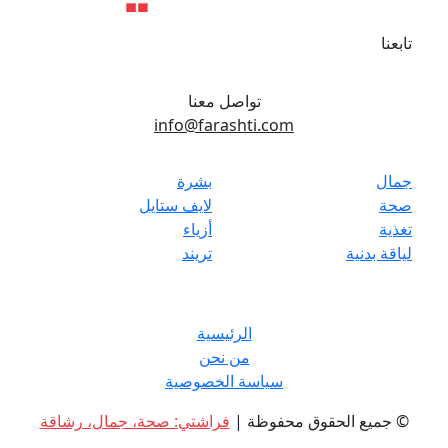
تابعنا
تواصل معنا
info@farashti.com
جمال
بشرة
صحة
لايف ستايل
تغذية
أزياء
لياقة بدنية
تريند
الرئيسية
من نحن
سياسة الخصوصية
© جميع الحقوق محفوظة |
فراشتي: صحة، جمال، رشاقة