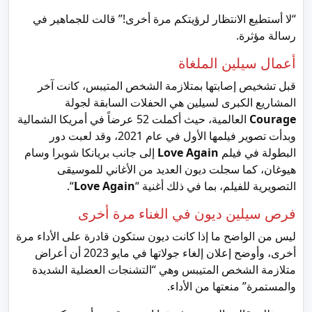
“لا أستطيع الانتظار لرؤيتكم مرة أخرى!” قالت للجماهير في
رسالة مؤثرة.
أعمال سيلين الملغاة
قبل تشخيص إصابتها بمتلازمة الشخص المتيبس، كانت آخر
المشاريع الكبرى لسيلين هي الحفلات السابقة لجولة
Courage
العالمية، حيث أكملت 52 عرضاً في أمريكا الشمالية
وبدأت تصوير فيلمها الأول في عام 2021، وقد لعبت دور
البطولة في فيلم
Love Again
إلى جانب بريانكا شوبرا وسام
هيوغان، كما سجلت ديون العديد من الأغاني للموسيقى
التصويرية للفيلم، بما في ذلك أغنية “
Love Again
“.
فرص سيلين ديون في الغناء مرة أخرى
ليس من الواضح ما إذا كانت ديون ستكون قادرة على الأداء مرة
أخرى، وأوضح إعلان إلغاء جولاتها في مايو 2023 أن أعراض
متلازمة الشخص المتيبس وهي “التشنجات العضلية الشديدة
والمستمرة” منعتها من الأداء.