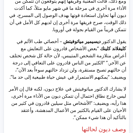
ومع ذلك، قالت المغنية وفريقها إنهم يتوقعون أن تتمكن من
الأداء مرة أخرى في مرحلة ما في شهر مايو مثلاً، كما أكدت
ديون أنها تحاول استعادة قوتها بهدف الوصول إلى المسرح، في
ذلك الوقت، صرح فريقها مرة أخرى إن لديهم كل الأمل في أن
تتمكن قريباً من القيام بجولة في أوروبا.
يقول الدكتور
ديسيمير مياتوفيتش
– أخصائي طب الألم في
كليفلاند كلينك
“بعض الأشخاص قادرون على التعايش مع
أعراض متلازمة الشخص المتيبس، لأن حالة كل شخص تختلف
عن الآخر.” “الكثير من الناس قادرون على التعافي إلى درجة
أن حالتهم تصبح مستقرة، ولن تزداد حالتهم سوءاً بعد الآن”،
ويضيف: “يمكنهم الاستمرار في عيش حياة طبيعية إلى حد ما”.
لا يشارك الدكتور مياتوفيتش
في علاج ديون، لكنه قال إن الأمر
ليس خارج نطاق احتمال أن تتمكن ديون من الأداء مرة أخرى،
هذا رأيه، ويضيف: “الأشخاص مثل سيلين قادرون في كثير من
الأحيان على القيام بالكثير من الأعمال المدهشة، وأعتقد
بالتأكيد أن هذا شيء ممكن”.
وصف ديون لحالتها