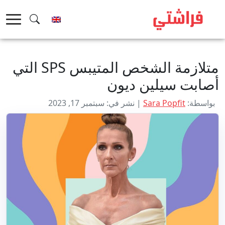
خطى
لى
لمحتوى
متلازمة الشخص المتيبس SPS التي
أصابت سيلين ديون
بواسطة:
Sara Popfit
| نشر في: سبتمبر 17, 2023