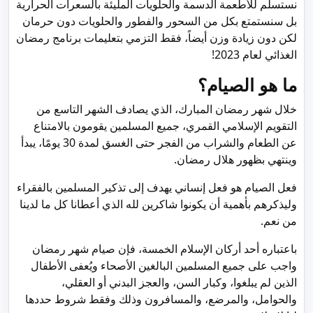
نستسلم للأطعمة الدسمة والحلويات المليئة بالسعرات الحرارية
بل سنستمتع بكل من السحور والفطور والحلويات دون حرمان
لكن دون زيادة وزن أيضاً، فقط التزمي بتعليمات برنامج رمضان
الغذائي لعام 2023!
ما هو الصيام؟
خلال شهر رمضان المبارك، الذي يصادف الشهر التاسع من
التقويم الإسلامي القمري، جميع المسلمين يقومون بالامتناع
عن الطعام والشراب من الفجر حتى الغسق لمدة 30 يومًا، يبدأ
وينتهي بظهور هلال رمضان.
فعل الصيام هو فعل إنساني يهدف إلى تذكير المسلمين بالفقراء
وليذكرهم بأهمية أن يكونوا شاكرين لله الذي أعطانا كل ما لدينا
من نعم.
باعتباره أحد أركان الإسلام الخمسة، فإن صيام شهر رمضان
واجب على جميع المسلمين البالغين الأصحاء ويُعفى الأطفال
الذين لم يبلغوا، وكبار السن، والعجز البدني أو العقلي،
والحوامل، والمرضع، والمسافرون وذلك وفقط شروط حددها