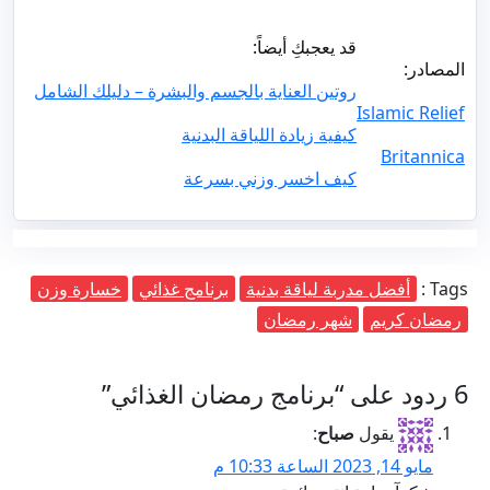
قد يعجبكِ أيضاً:
المصادر:
روتين العناية بالجسم والبشرة – دليلك الشامل
Islamic Relief
كيفية زيادة اللياقة البدنية
Britannica
كيف اخسر وزني بسرعة
Tags :
أفضل مدربة لياقة بدنية
برنامج غذائي
خسارة وزن
رمضان كريم
شهر رمضان
6 ردود على “برنامج رمضان الغذائي”
يقول
صباح
:
مايو 14, 2023 الساعة 10:33 م