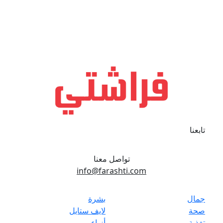
تابعنا
تواصل معنا
info@farashti.com
جمال
بشرة
صحة
لايف ستايل
تغذية
أزياء