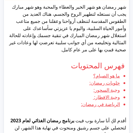
شهر رمضان هو شهر الخير والعطاء والمحبة وهو شهر مبارك
يجب أن نستغله لتطهير الروح والجسم، هناك العديد من
الطقوس المقدسة لننظف أرواحنا وعقلنا من جميع متاعب
وأمور الحياة السلبية، واليوم يا عزيزتي سأساعدك على
استغلال شهر رمضان المبارك في تنقية جسمك وإعادته للحالة
المثالية وتخليصه من أي جوانب سلبية تعرضتِ لها وعادات غير
صحية قمتِ بها على مر عام كامل.
فهرس المحتويات
ما هو الصيام؟
حلويات رمضان:
وجبة السحور:
وجبة الافطار:
الرياضة في رمضان:
أقدم لكِ أنا سارة بوب فيت
برنامج رمضان الغذائي لعام 2023
لتحصلي على جسم رشيق ومنحوت في نهاية هذا الشهر، لن