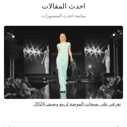
احدث المقالات
متابعة احدث المنشورات
تعرفي على صيحات الموضة لربيع وصيف 2024
ا
ا