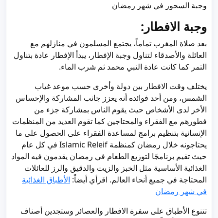
وجبة السحور في شهر رمضان
وجبة الافطار:
بعد صلاة المغرب تماماً، يجتمع المسلمون في منازلهم مع
العائلة والأصدقاء لتناول وجبة الإفطار، يبدأ الإفطار عادة بتناول
التمر كما كانت عادة النبي محمد ثم شرب الماء.
يختلف وقت الافطار بين دولة وأخرى حسب موعد غياب
الشمس، ومن أحد فوائده أنه يعزز جانب المشاركة والإحساس
الأخر لدى الأشخاص حيث يقوم الناس بمشاركة جزء من
فطورهم مع الفقراء والمحتاجين كما تقوم العديد من المنظمات
الإنسانية بتنظيم برامج لمساعدة الفقراء على الحصول على ما
يحتاجونه خلال رمضان كمنظمة Islamic Releif في كل عام
حيث تقيم برنامجًا لتوزيع الطعام في رمضان يقدمون فيه المواد
الغذائية الأساسية مثل الخبز والزيت والدقيق والرز للعائلات
المحتاجة في جميع أنحاء العالم. اقرأي أيضاً:
الأطباق الغذائية
في شهر رمضان
تتنوع الأطباق على سفرة الافطار والعصائر وستجدين أصناف