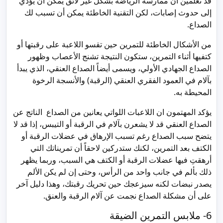
قد تعلمين أن ممارسة الرياضة بشكل غير لائق يمكن أن يؤدي
إلى حدوث إصابات، لكن التقنية الخاطئة يمكن أن تسبب لك
الصداع.
من الأشكال الخاطئة للتمرين حين تقسو اللاعبة على رقبتها أو
كتفيها أثناء التمرين، ستكون النتيجة تشنج الأعصاب وظهور
الصداع الجهادي الأولي، ويسمى أيضاً الصداع العنقي، الذي يبدأ
بآلام في العمود الفقري العنقي (الرقبة) والأنسجة الرخوة
المحيطة به.
يؤكد المهتمون ان اللاعبات اللواتي يعانين من الصداع الناتج عن
الصداع العنقي قد لا يشعرن بآلام في الرقبة أو التيبس، إذا قد لا
يتضح سبب الصداع رغم تسبب الإرهاق في عضلات الرقبة أو
الكتف بعد التمرين، لكنك ستدركين لاحقاً أن تمريناتك التي
أرهقتِ فيها عضلات الرقبة أو الكتف هي السبب، وربما يظهر
ذلك بألم في جانب واحد من الرأس، وحتى إن لم يكن الألم
يصدر نبضات لكنه سيزعجك حين تحريك رقبتك، وهذا دليل آخر
على أن مشكلة الصداع نجمت عن آلام الرقبة والعنق.
6- ملابس التمرين الضيقة