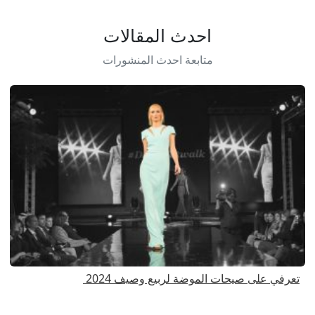
احدث المقالات
متابعة احدث المنشورات
تعرفي على صيحات الموضة لربيع وصيف 2024
ا
ا