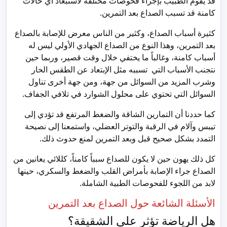
قد يقوم الطبيب بإجراء فحوصات مختلفة لاستبعاد أي حالات
كامنة قد تسبب الصداع بعد التمرين.
كثيرة أسباب الصداع، وكثير من الناس معرض للإصابة بالصداع
بعد التمرين، وهذا النوع من الصداع الجهادي الأولي ليس له
أسباب كامنة، وغالباً ما يختفي خلال وقت قصير، وربما حين
نتجنب الأسباب التي تسببه مثل الإبتعاد عن الطقس الحار
وشرب المزيد من السوائل من جهة، ومن جهة أخرى تناول
السوائل التي تحتوي على محلول الشوارد في تلافي الجفاف.
كما حددنا أن التمارين الشاقة والضغط المرتفع قد تؤدي إلى
تيبس وآلام في الرقبة والتوتر العضلي، واستمعنا إلى نصيحة
التمدد بشكل صحيح قبل وبعد التمرين لمنع حدوث ذلك.
كل ذلك يهون حين لا يكون للصداع سبباً كامناً، كللائي يعانين من
الصداع جراء الإصابة بأمراض القلب والضغط والسكري، حينها
لابد من اللجوء للفحوصات الطبية الشاملة.
الأسئلة الشائعة حول الصداع بعد التمرين
هل الرياضة تؤثر على الشقيقة؟