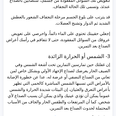
لتعويض تلك السوائل المفقودة من جسمكِ، ستصابين بالصداع
عندئذ، وتسمى تلك الحالة التجفاف.
قد يترتب على بلوغ الجسم مرحلة التجفاف الشعور بالعطش
الشديد ثم الدوار وتشنج العضلات.
إجعلي حقيبتك تحتوي على الماء دائماً، واحرصي على تعويض
عروقك من السوائل المفقودة، حتى لا تتفاقم في رأسك أعراض
الصداع بعد التمرين.
3- الشمس أو الحرارة الزائدة
إن غفلتك حين تمارسين التمارين تحت أشعة الشمس وفي
الصيف الحار يعرضك لصداع الإجهاد الأولي وبشكل خاص لمن
تعاني من الصداع النصفي أو عرضة له، عدا عن خطورة الإصابة
بالأمراض التي تسببها الشمس المباشرة كالحمى التي تظهر
بأعراض التعرق والغثيان، إن البيئات شديدة الحرارة والشمس
عموماً يمكن أن تؤذي عينيك والذي يمكن أن يسبب الصداع لأي
شخص، كما أن المرتفعات والطقس الحار والجاف من الأسباب
المحتملة لحدوث الصداع بعد التمرين.