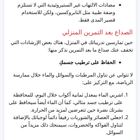
مضادات الالتهاب غير الستيروئيدية التي لا تستلزم
وصفة طبية مثل النابروكسين، ولكن للاستخدام
قصير المدى فقط.
الصداع بعد التمرين المنزلي
حين تمارسين تدريباتك في المنزل، هناك بعض الإرشادات التي
تخفف عنك صداع ما بعد التمرين نذكر منها:
الحفاظ على ترطيب جسمكِ
لا تتواني عن تناول المرطبات والسوائل والماء خلال ممارسة
الرياضة، مع التركيز على:
اشربي الماء بمعدل ثمانية أكواب خلال اليوم، للمحافظة
على ترطيب جسد مثالي، كما أن الماء أيضاً سيحافظ على
بشرتك نضرة حين تتعرضين لمزيد من الحرارة.
اجعلي العصائر والشوربات رفيقاً دائماً لوجباتك بالإضافة
لتناول الفواكه والخضروات، سيمنحك ذلك مزيداً من
السوائل.