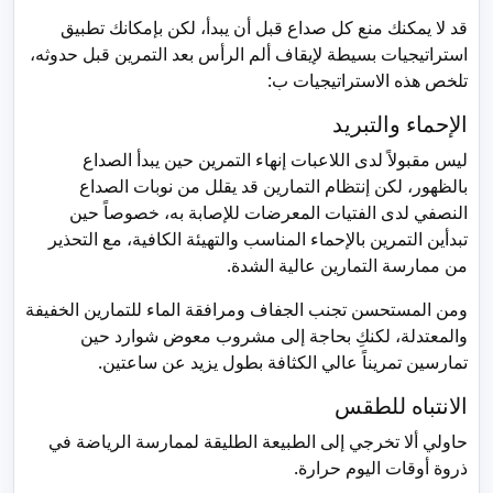
قد لا يمكنك منع كل صداع قبل أن يبدأ، لكن بإمكانك تطبيق
استراتيجيات بسيطة لإيقاف ألم الرأس بعد التمرين قبل حدوثه،
تلخص هذه الاستراتيجيات ب:
الإحماء والتبريد
ليس مقبولاً لدى اللاعبات إنهاء التمرين حين يبدأ الصداع
بالظهور، لكن إنتظام التمارين قد يقلل من نوبات الصداع
النصفي لدى الفتيات المعرضات للإصابة به، خصوصاً حين
تبدأين التمرين بالإحماء المناسب والتهيئة الكافية، مع التحذير
من ممارسة التمارين عالية الشدة.
ومن المستحسن تجنب الجفاف ومرافقة الماء للتمارين الخفيفة
والمعتدلة، لكنكِ بحاجة إلى مشروب معوض شوارد حين
تمارسين تمريناً عالي الكثافة بطول يزيد عن ساعتين.
الانتباه للطقس
حاولي ألا تخرجي إلى الطبيعة الطليقة لممارسة الرياضة في
ذروة أوقات اليوم حرارة.