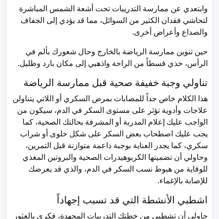
وابتعدي عن ممارسة التدريبات تحت أشعة الشمس المباشرة
لتحاشي فقدان الكثير من السوائل، مما قد يؤدي إلى الجفاف
والصداع وأعراض أخرى.
حين تنوين ممارسة الرياضة بالخارج وحال شعورك بألم في
الرأس، خذي قسطاً من الراحة واذهبي إلى مكان بارد وظليل.
تناولي وجبة خفيفة صحية قبل ممارسة الرياضة
هذا الكلام خاص جداً للمصابات بمرض السكري أو اللاتي يتناولن
علاجات وأدوية تؤثر على مستوى السكر في الدم، سيكون من
الواجب عليك إعلام المدربة أو المشرفة بحالتك الصحية، كما
يجب عليك اصطحاب بعض السكر على شكل حلوى أو شراب
سكري، كما يجدر العناية بوجبة داعمة متوازنة قبل التمرين،
وحاولي أن تضمينها الكربوهيدرات الصحية والبروتين المغذي
للوقاية من هبوط نسب السكر في الدم، والذي قد يعرضك
للإصابة بالإغماء.
اشطبي الأنشطة التي قد تسبب إجهاداً
حاولي أن تشطبي من خطتك التدريبات المجهدة، فكري بالعثور