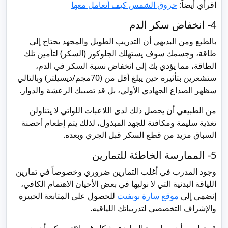
اقرأي أيضاً:
حروق الشمس كيف أتعامل معها
4- انخفاض سكر الدم
بالطبع ومن البديهي أن التدريب الطويل والمجهد يحتاج إلى
طاقة، وجسمك سوف يستهلك الجلوكوز (السكر) لتأمين تلك
الطاقة، مما يؤدي بك إلى انخفاض نسبة السكر في الدم،
ستشعرين بتأثيره حين يبلغ أقل من (70مجم/ديسيلتر) وبالتالي
سظهر الصداع الجهادي الأولي، بل قد تصيبك الرعشة والدوار.
من الطبيعي أن يحصل ذلك لدى اللاعبات اللواتي لا يتناولن
تغذية سليمة ومكافئة للجهد المبذول، لذلك يتم إطعام أحصنة
السباق مزيد من قطع السكر قبل الجري وبعده.
5- الممارسة الخاطئة للتمارين
وجود المدرب في أغلب التمارين ضروري وخصوصاً في تمارين
اللياقة البدنية التي لا نوليها في بعض الأحيان الاهتمام الكافي،
إنضمي إلى
موقع سارة بوبفيت
للحصول على المتابعة الخبيرة
والإشراف التخصصي لتدريباتك اللياقيه.