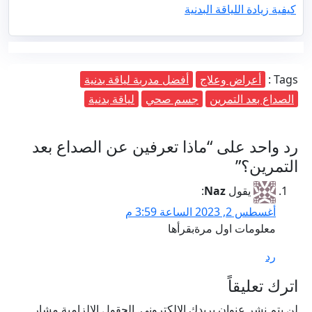
كيفية زيادة اللياقة البدنية
Tags :
أعراض وعلاج
أفضل مدربة لياقة بدنية
الصداع بعد التمرين
جسم صحي
لياقة بدنية
رد واحد على “ماذا تعرفين عن الصداع بعد
التمرين؟”
يقول
Naz
:
أغسطس 2, 2023 الساعة 3:59 م
معلومات اول مرةبقرأها
رد
اترك تعليقاً
لن يتم نشر عنوان بريدك الإلكتروني.
الحقول الإلزامية مشار