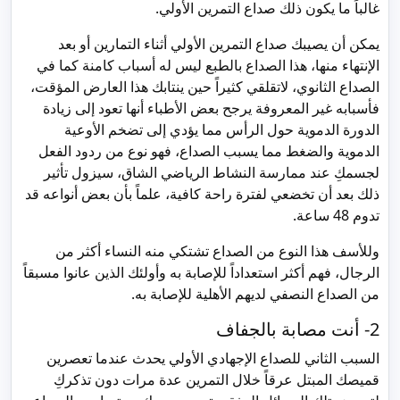
غالباً ما يكون ذلك صداع التمرين الأولي.
يمكن أن يصيبك صداع التمرين الأولي أثناء التمارين أو بعد
الإنتهاء منها، هذا الصداع بالطبع ليس له أسباب كامنة كما في
الصداع الثانوي، لاتقلقي كثيراً حين ينتابك هذا العارض المؤقت،
فأسبابه غير المعروفة يرجح بعض الأطباء أنها تعود إلى زيادة
الدورة الدموية حول الرأس مما يؤدي إلى تضخم الأوعية
الدموية والضغط مما يسبب الصداع، فهو نوع من ردود الفعل
لجسمكِ عند ممارسة النشاط الرياضي الشاق، سيزول تأثير
ذلك بعد أن تخضعي لفترة راحة كافية، علماً بأن بعض أنواعه قد
تدوم 48 ساعة.
وللأسف هذا النوع من الصداع تشتكي منه النساء أكثر من
الرجال، فهم أكثر استعداداً للإصابة به وأولئك الذين عانوا مسبقاً
من الصداع النصفي لديهم الأهلية للإصابة به.
2- أنت مصابة بالجفاف
السبب الثاني للصداع الإجهادي الأولي يحدث عندما تعصرين
قميصك المبتل عرقاً خلال التمرين عدة مرات دون تذكركِ