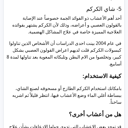
5- شاي الكركم
أحد أهم الأعشاب ذو الفوائد الجمة خصوصاً عند الإصابة
بالقولون العصبي و أعراضه، وذلك لأن الكركم يشتهر بفوائده
العلاجية المميزة خاصة في علاج المشاكل الهضمية.
في عام 2004 بينت احدى الدراسات أن الأشخاص الذين تناولوا
كبسولات الكركم قلت لديهم اعراض القولون العصبي بشكل
كبير، وتخلصوا من الام البطن وتلبكاته المعوية بعد تناولها لمدة 8
أسابيع.
كيفية الاستخدام:
بامكانك استخدام الكركم الطازج أو مسحوقه لصنع الشاي،
ببساطة أغلي الماء وضع الأعشاب فيها، انتظر قليلاً ثم اشربه
ساخناً.
هل من أعشاب أخرى؟
قد توجد بعض الاعشاب التي تدوي حولها الادعاءات بشأن علاج