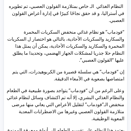
النظام الغذائي الـ خاص بمتلازمة القولون العصبي، تم تطويره
في أستراليا، و قد حقق نجاحًا كبيرًا في إدارة أعراض القولون
العصبي.
“فودماب” هو نظام غذائي منخفض السكريات المخمرة
والسكاريد والسكريات الأحادية، بالتالي هو اختصار ل السكريات
المخمرة والسكاريد والسكريات الأحادية، يمكن أن يمثل هذا
النظام حلا جذريا لمشكلات الجهاز الهضمي، وتحديدا ما يطلق
عليها “القولون العصبي”.
إن “فودماب” هي سلسلة قصيرة من الكربوهيدرات، التي يتم
امتصاصها بصعوبة في الأمعاء الدقيقة.
وعلى الرغم من أن “فودماب” يتواجد بصورة طبيعية في الطعام
والنظام الغذائي البشري، إلا أنه تم اكتشاف وسائل لنظام غذائي
منخفض الـ”فودماب” لتقليل الأعراض التي يعاني منها مرضى
متلازمة القولون العصبي وغيرها من الاضطرابات المعدية
المعوية الوظيفية.
يعتمد هذا النظام على تقسيم الطعام إلى أنواع ومعرفة الممنوع