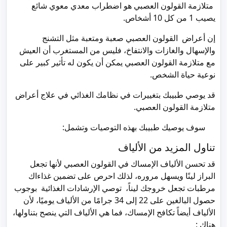
متلازمة القولون العصبي هو اضطراب معدي معوي شائع
يصيب 1 من كل 10 أشخاص.
إن أعراض القولون العصبي صعبة ومتعبة مثل التشنج
والإسهال والغازات والانتفاخ، فليس من المستغرب أن العيش
مع متلازمة القولون العصبي يمكن أن يكون له تأثير كبير على
نوعية حياة الشخص.
قد يوصي طبيبك بتغييرات في نظامك الغذائي في علاج أعراض
متلازمة القولون العصبي.
سوف يوصيك طبيبك بهذه التوصيات وتشمل:
تناول المزيد من الألياف
قد تحسن الألياف الإمساك في القولون العصبي لأنها تجعل
البراز لينًا ويسهل مروره، لذلك احرص على تضمين غذاءاك
مرطبات تجعل خروجك ليناً، توصي الإرشادات الغذائية بوجوب
حصول البالغين على 22 إلى 34 جرامًا من الألياف يوميًا، لأن
الألياف أيضاً تكافح الإمساك، فما هي الألياف التي ينصح بتناولها،
هناك :